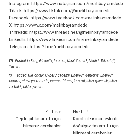
Instagram:
https://www.instagram.com/melihbayramdede
Tiktok:
https://www.tiktok.com/@melihbayramdede
Facebook:
https://www.facebook.com/melihbayramdede
X:
https://www.x.com/melihbayramdede
Tthreads:
https://www.threads.net/@melihbayramdede
LinkedIn:
https://www.linkedin.com/in/melihbayramdede
Telegram:
https://t.me/melihbayramdede
Posted in
Blog
,
Güvenlik
,
İnternet
,
Nasıl Yapılır?
,
Nedir?
,
Teknoloji
,
Yazılım
Tagged
aile
,
çocuk
,
Cyber Academy
,
Ebeveyn denetimi
,
Ebeveyn
Kontrol
,
ebeveyn kontrolü
,
internet filtresi
,
kontrol
,
siber güvenlik
,
siber
zorbalık
,
takip
,
yazılım
Prev
Next
Cepte pil tasarrufu için
Kombi ile ısınan evlerde
bilmeniz gerekenler
doğalgaz tasarrufu için
bilinmesi gerekenler