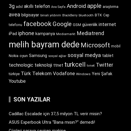
apple
Android
3g
akıllı telefon
araştırma
adsl
Ana Sayfa
avea
bilgisayar
BTK
bluetooth
Cep
binali yıldırım
BlackBerry
facebook
Google
internet
güvenlik
GSM
telefonu
iphone
Mediatrend
iPad
kampanya
Mediamarkt
melih bayram dede
Microsoft
mobil
sosyal medya
Samsung
tablet
Nokia
oyun
sosyal ağlar
turkcell
Twitter
technologic
teknoloji
ttnet
tvnet
Türk Telekom
Vodafone
Yeni Şafak
türkiye
Windows
Youtube
SON YAZILAR
Cadillac Escalade için 37,5 milyon TL verir misin?
ASUS Experbook Ultra “Bana mısın?” demedi!
Çöpleri paraya çeviren makine