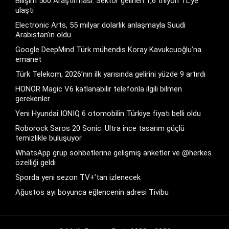
Bilişim 500 Araştırması: Sektör gelirleri 1,6 trilyon TL’ye
ulaştı
Electronic Arts, 55 milyar dolarlık anlaşmayla Suudi
Arabistan’ın oldu
Google DeepMind Türk mühendis Koray Kavukcuoğlu’na
emanet
Türk Telekom, 2026’nın ilk yarısında gelirini yüzde 9 artırdı
HONOR Magic V6 katlanabilir telefonla ilgili bilmen
gerekenler
Yeni Hyundai IONIQ 6 otomobilin Türkiye fiyatı belli oldu
Roborock Saros 20 Sonic: Ultra ince tasarım güçlü
temizlikle buluşuyor
WhatsApp grup sohbetlerine gelişmiş anketler ve @herkes
özelliği geldi
Sporda yeni sezon TV+’tan izlenecek
Ağustos ayı boyunca eğlencenin adresi Tivibu