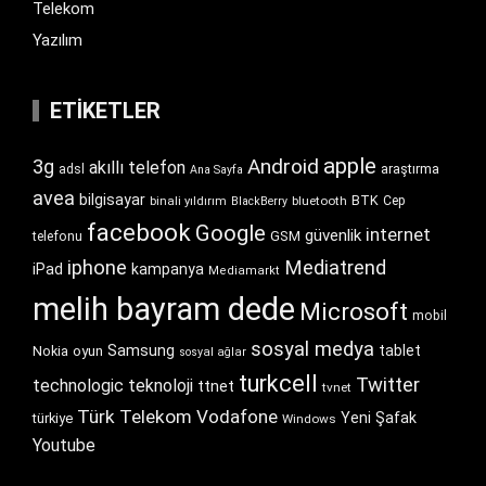
Telekom
Yazılım
ETIKETLER
apple
Android
3g
akıllı telefon
araştırma
adsl
Ana Sayfa
avea
bilgisayar
BTK
bluetooth
Cep
binali yıldırım
BlackBerry
facebook
Google
internet
güvenlik
GSM
telefonu
iphone
Mediatrend
iPad
kampanya
Mediamarkt
melih bayram dede
Microsoft
mobil
sosyal medya
Samsung
tablet
Nokia
oyun
sosyal ağlar
turkcell
Twitter
technologic
teknoloji
ttnet
tvnet
Türk Telekom
Vodafone
Yeni Şafak
türkiye
Windows
Youtube