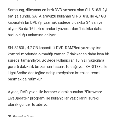
Samsung, dünyanın en hızlı DVD yazıcısı olan SH-S183L?yi
satışa sundu. SATA arayüzü kullanan SH-S183L ile 4,7 GB
kapasiteli bir DVD?yi yazmak sadece 5 dakika 34 saniye
alıyor. Bu da 16 hızlı standart yazıcılardan 1 dakika daha
hızlı olduğu anlamına geliyor.
SH-S183L, 4,7 GB kapasiteli DVD-RAM?leri yazmayı ise
kontrol modunda olmadığı zaman 7 dakikadan daha kısa bir
sürede tamamlıyor. Böylece kullanıcılar, 16 hızlı yazıcılara
göre 5 dakikalık bir zaman tasarrufu sağlıyor. SH-S183L ile
LightScribe desteğine sahip medyalara istenilen resmi
basmak da mümkün.
Ayrıca, DVD yazıcı ile beraber olarak sunulan ?Firmware
LiveUpdate? programı ile kullanıcılar yazıcılarını sürekli
olarak güncel tutabiliyor.
Posted in Genel