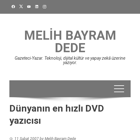
Skip
to
content
MELIH BAYRAM
DEDE
Gazeteci-Yazar. Teknoloji, dijital kültür ve yapay zekâ üzerine
yazıyor.
Dünyanın en hızlı DVD
yazıcısı
11 Şubat 2007
by
Melih Bayram Dede