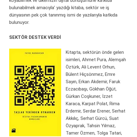
koyabilmek ve ülkemizin dijital dönüşümüne katkıda
bulunabilmek amacıyla’ yazdığı kitaba, sektör ve iş
dünyasının pek çok tanınmış ismi de yazılarıyla katkıda
bulunuyor.
SEKTÖR DESTEK VERDİ
Kitapta, sektörün önde gelen
isimleri, Ahmet Pura, Alemşah
Öztürk, Ali Levent Orhun,
Bülent Hiçsönmez, Emre
Sayın, Erkan Akdemir, Faruk
Eczacıbaşı, Gökhan Öğüt,
Gürkan Coşkuner, İzzet
Karaca, Karpat Polat, Rima
Erdemir, Serdar Erener, Serhat
Akkılıç, Serhat Gürcü, Suat
Özyaprak, Tahsin Yılmaz,
Tamer Özmen, Tolga Tatari,