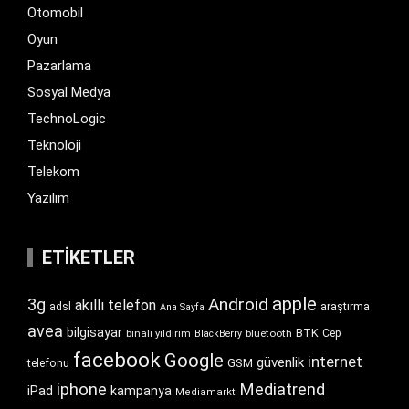
Otomobil
Oyun
Pazarlama
Sosyal Medya
TechnoLogic
Teknoloji
Telekom
Yazılım
ETIKETLER
apple
Android
3g
akıllı telefon
araştırma
adsl
Ana Sayfa
avea
bilgisayar
BTK
bluetooth
Cep
binali yıldırım
BlackBerry
facebook
Google
internet
güvenlik
GSM
telefonu
iphone
Mediatrend
iPad
kampanya
Mediamarkt