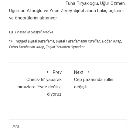
Tuna Tiryakioğlu, Uğur Özmen,
Uğurcan Ataoğlu ve Yüce Zerey, dijital alana bakış açılarını
ve öngörülerini aktarıyor.
Posted in
Sosyal Medya
Tagged
Dijital pazarlama
,
Dijital Pazarlamanın Kuralları
,
Doğan Kitap
,
Fatoş Karahasan
,
kitap
,
Taşlar Yerinden Oynarken
Prev
Next
‘Check-In’ yaparak
Cep pazarında roller
hırsızlara ‘Evde değiliz’
değişti
diyoruz
Arama: