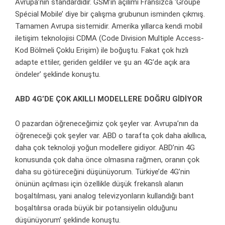
Avrupa’nın standardıdır. GSM’in açılımı Fransızca ‘Groupe
Spécial Mobile’ diye bir çalışma grubunun isminden çıkmış.
Tamamen Avrupa sistemidir. Amerika yıllarca kendi mobil
iletişim teknolojisi CDMA (Code Division Multiple Access-
Kod Bölmeli Çoklu Erişim) ile boğuştu. Fakat çok hızlı
adapte ettiler, geriden geldiler ve şu an 4G’de açık ara
öndeler’ şeklinde konuştu.
ABD 4G’DE ÇOK AKILLI MODELLERE DOĞRU GİDİYOR
O pazardan öğreneceğimiz çok şeyler var. Avrupa’nın da
öğreneceği çok şeyler var. ABD o tarafta çok daha akıllıca,
daha çok teknoloji yoğun modellere gidiyor. ABD’nin 4G
konusunda çok daha önce olmasına rağmen, oranın çok
daha su götüreceğini düşünüyorum. Türkiye’de 4G’nin
önünün açılması için özellikle düşük frekanslı alanın
boşaltılması, yani analog televizyonların kullandığı bant
boşaltılırsa orada büyük bir potansiyelin olduğunu
düşünüyorum’ şeklinde konuştu.