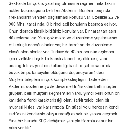
Sektörde bir çok iş yapılmış olmasına rağmen hâlâ takım
riskler bulunduğunu belirten Akdemir, ‘Bunların başında
frekansların yeniden dağıtılması konusu var. Özellikle 2G ve
900 Mhz. tarafında. O birinci acil konuların başında geliyor.
Onun dışında klasik bildiğiniz konular var. Bir taraftan aşırı
düzenleme var. Yani çok mikro ve düzenleme yapılmasının
etki oluşturacağı alanlar var, bir taraftan da düzenleme
eksiği olan alanlar var. Türkiye’de 4G’nin önünün açılması
için özellikle düşük frekanslı alanın boşaltılması, yani
analog televizyonların kullandığı bant boşaltılırsa orada
büyük bir potansiyelin olduğunu düşünüyorum’ dedi.
Müşteri taleplerinin çok kompleksleştiğini ifade eden
Akdemir, sözlerine şöyle devam etti: ‘Eskiden belli müşteri
grupları, belli müşteri segmentleri vardı. Şimdi belki onun on
katı daha farklı karakteristiği olan, farklı talebi olan bir
müşteri kitlesi var karşımızda. En güzel yolu herkesin kendi
tarifesini kendisinin oluşturacağı esnek bir yapıya geçmek.
Yine biz burada SEÇ dediğimiz yeni platformla cesur bir
çıkış yaptık.’