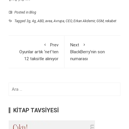
Posted in
Blog
Tagged
3g
,
4g
,
ABD
,
avea
,
Avrupa
,
CEO
,
Erkan Akdemir
,
GSM
,
rekabet
Prev
Next
Oyunlar artık ‘net’ten
BlackBerry’nin son
12 taksitle alınıyor
numarası
Arama:
KİTAP TAVSİYESİ