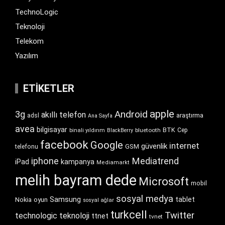
TechnoLogic
Teknoloji
Telekom
Yazılım
ETIKETLER
apple
Android
3g
akıllı telefon
araştırma
adsl
Ana Sayfa
avea
bilgisayar
BTK
bluetooth
Cep
binali yıldırım
BlackBerry
facebook
Google
internet
güvenlik
GSM
telefonu
iphone
Mediatrend
iPad
kampanya
Mediamarkt
melih bayram dede
Microsoft
mobil
sosyal medya
Samsung
tablet
Nokia
oyun
sosyal ağlar
turkcell
Twitter
technologic
teknoloji
ttnet
tvnet