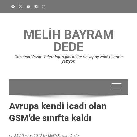
Skip
to
content
MELIH BAYRAM
DEDE
Gazeteci-Yazar. Teknoloji, dijital kültür ve yapay zekâ üzerine
yazıyor.
Avrupa kendi icadı olan
GSM’de sınıfta kaldı
25 Ağustos 2012
by
Melih Bayram Dede