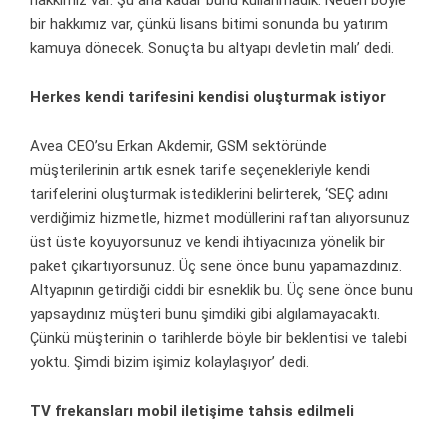
hakkımız var. Şu ana kadar bunu kullanmadık. Neden böyle
bir hakkımız var, çünkü lisans bitimi sonunda bu yatırım
kamuya dönecek. Sonuçta bu altyapı devletin malı’ dedi.
Herkes kendi tarifesini kendisi oluşturmak istiyor
Avea CEO’su Erkan Akdemir, GSM sektöründe
müşterilerinin artık esnek tarife seçenekleriyle kendi
tarifelerini oluşturmak istediklerini belirterek, ‘SEÇ adını
verdiğimiz hizmetle, hizmet modüllerini raftan alıyorsunuz
üst üste koyuyorsunuz ve kendi ihtiyacınıza yönelik bir
paket çıkartıyorsunuz. Üç sene önce bunu yapamazdınız.
Altyapının getirdiği ciddi bir esneklik bu. Üç sene önce bunu
yapsaydınız müşteri bunu şimdiki gibi algılamayacaktı.
Çünkü müşterinin o tarihlerde böyle bir beklentisi ve talebi
yoktu. Şimdi bizim işimiz kolaylaşıyor’ dedi.
TV frekansları mobil iletişime tahsis edilmeli