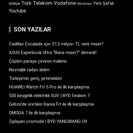
Türk Telekom
Vodafone
Yeni Şafak
türkiye
Windows
Youtube
SON YAZILAR
Cadillac Escalade için 37,5 milyon TL verir misin?
ASUS Experbook Ultra “Bana mısın?” demedi!
Çöpleri paraya çeviren makine
Nostaljik radyo aldım
Türkiye’nin genç yetenekleri
HUAWEI Watch Fit 5 Pro ile ilk karşılaşma
530 beygirlik elektrikli SUV | BYD Sealion 7
Gebze’de üretilen Karea Fit ile ilk karşılaşma
OMODA 7 ile ilk karşılaşma
Zıplayan otomobil | BYD YANGWANG U9