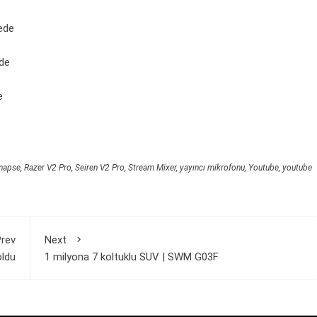
ede
de
e
napse
,
Razer V2 Pro
,
Seiren V2 Pro
,
Stream Mixer
,
yayıncı mikrofonu
,
Youtube
,
youtube
rev
Next
oldu
1 milyona 7 koltuklu SUV | SWM G03F