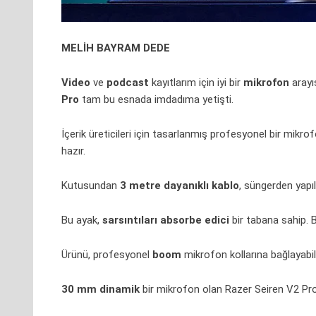
MELİH BAYRAM DEDE
Video
ve
podcast
kayıtlarım için iyi bir
mikrofon
arayı
Pro
tam bu esnada imdadıma yetişti.
İçerik üreticileri için tasarlanmış
profesyonel
bir mikrof
hazır.
Kutusundan
3 metre dayanıklı kablo
, süngerden yap
Bu ayak,
sarsıntıları absorbe edici
bir tabana sahip. 
Ürünü, profesyonel
boom
mikrofon kollarına bağlayabi
30 mm dinamik
bir mikrofon olan Razer Seiren V2 Pr