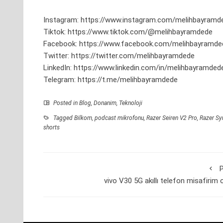
Instagram:
https://www.instagram.com/melihbayramd
Tiktok:
https://www.tiktok.com/@melihbayramdede
Facebook:
https://www.facebook.com/melihbayramde
Twitter:
https://twitter.com/melihbayramdede
LinkedIn:
https://www.linkedin.com/in/melihbayramded
Telegram:
https://t.me/melihbayramdede
Posted in
Blog
,
Donanim
,
Teknoloji
Tagged
Bilkom
,
podcast mikrofonu
,
Razer Seiren V2 Pro
,
Razer Sy
shorts
P
vivo V30 5G akıllı telefon misafirim 