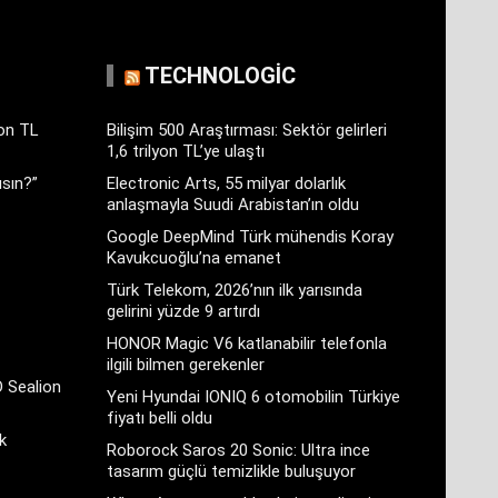
TECHNOLOGIC
yon TL
Bilişim 500 Araştırması: Sektör gelirleri
1,6 trilyon TL’ye ulaştı
sın?”
Electronic Arts, 55 milyar dolarlık
anlaşmayla Suudi Arabistan’ın oldu
Google DeepMind Türk mühendis Koray
Kavukcuoğlu’na emanet
Türk Telekom, 2026’nın ilk yarısında
gelirini yüzde 9 artırdı
HONOR Magic V6 katlanabilir telefonla
ilgili bilmen gerekenler
D Sealion
Yeni Hyundai IONIQ 6 otomobilin Türkiye
fiyatı belli oldu
k
Roborock Saros 20 Sonic: Ultra ince
tasarım güçlü temizlikle buluşuyor