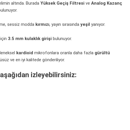
elimin altında. Burada
Yüksek Geçiş Filtresi
ve
Analog Kazanç
ulunuyor.
ğme, sessiz modda
kırmızı
, yayın sırasında
yeşil
yanıyor.
 için
3.5 mm kulaklık girişi
bulunuyor.
eleneksel
kardioid
mikrofonlara oranla daha fazla
gürültü
süz ve en iyi kalitede gönderiliyor.
şağıdan izleyebilirsiniz: