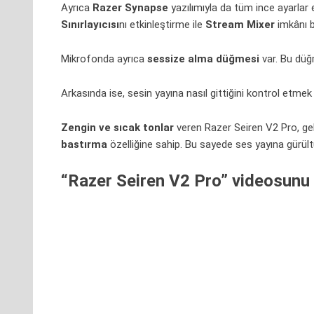
Ayrıca
Razer Synapse
yazılımıyla da tüm ince ayarlar 
Sınırlayıcısı
nı etkinleştirme ile
Stream Mixer
imkânı b
Mikrofonda ayrıca
sessize alma düğmesi
var. Bu dü
Arkasında ise, sesin yayına nasıl gittiğini kontrol etmek
Zengin ve sıcak tonlar
veren Razer Seiren V2
Pro
, g
bastırma
özelliğine sahip. Bu sayede ses yayına gürültü
“Razer Seiren V2 Pro” videosunu a