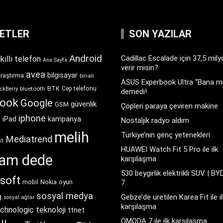
KETLER
SON YAZILAR
Android
Cadillac Escalade için 37,5 mil
kıllı telefon
Ana Sayfa
verir misin?
avea
bilgisayar
araştırma
binali
ASUS Experbook Ultra “Bana mı
BTK
bluetooth
Cep telefonu
ckBerry
demedi!
book
Google
güvenlik
GSM
Çöpleri paraya çeviren makine
iphone
t
iPad
kampanya
Nostaljik radyo aldım
melih
Türkiye’nin genç yetenekleri
Mediatrend
kt
HUAWEI Watch Fit 5 Pro ile ilk
ram dede
karşılaşma
530 beygirlik elektrikli SUV | BY
soft
Nokia
oyun
7
mobil
sosyal medya
g
Gebze’de üretilen Karea Fit ile il
sosyal ağlar
karşılaşma
chnologic
teknoloji
ttnet
OMODA 7 ile ilk karşılaşma