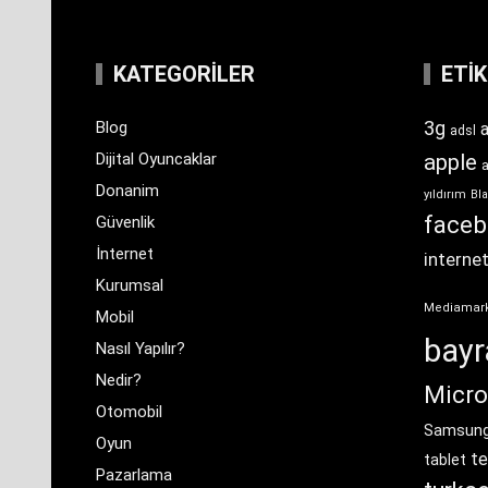
KATEGORILER
ETI
3g
Blog
a
adsl
Dijital Oyuncaklar
apple
Donanim
yıldırım
Bla
face
Güvenlik
İnternet
interne
Kurumsal
Mediamar
Mobil
bay
Nasıl Yapılır?
Nedir?
Micro
Otomobil
Samsun
Oyun
te
tablet
Pazarlama