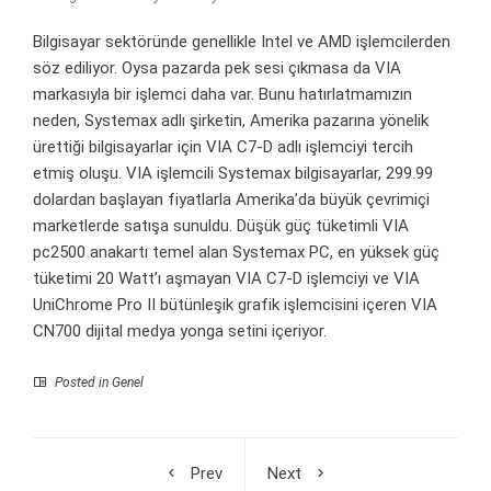
Bilgisayar sektöründe genellikle Intel ve AMD işlemcilerden
söz ediliyor. Oysa pazarda pek sesi çıkmasa da VIA
markasıyla bir işlemci daha var. Bunu hatırlatmamızın
neden, Systemax adlı şirketin, Amerika pazarına yönelik
ürettiği bilgisayarlar için VIA C7-D adlı işlemciyi tercih
etmiş oluşu. VIA işlemcili Systemax bilgisayarlar, 299.99
dolardan başlayan fiyatlarla Amerika’da büyük çevrimiçi
marketlerde satışa sunuldu. Düşük güç tüketimli VIA
pc2500 anakartı temel alan Systemax PC, en yüksek güç
tüketimi 20 Watt’ı aşmayan VIA C7-D işlemciyi ve VIA
UniChrome Pro II bütünleşik grafik işlemcisini içeren VIA
CN700 dijital medya yonga setini içeriyor.
Posted in Genel
Prev
Next