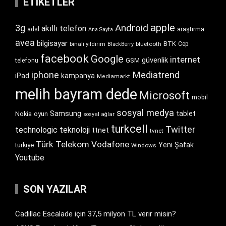
ETIKETLER
apple
Android
3g
akıllı telefon
araştırma
adsl
Ana Sayfa
avea
bilgisayar
BTK
bluetooth
Cep
binali yıldırım
BlackBerry
facebook
Google
internet
güvenlik
GSM
telefonu
iphone
Mediatrend
iPad
kampanya
Mediamarkt
melih bayram dede
Microsoft
mobil
sosyal medya
Samsung
tablet
Nokia
oyun
sosyal ağlar
turkcell
Twitter
technologic
teknoloji
ttnet
tvnet
Türk Telekom
Vodafone
Yeni Şafak
türkiye
Windows
Youtube
SON YAZILAR
Cadillac Escalade için 37,5 milyon TL verir misin?