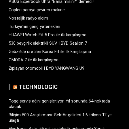
ASUS Experbook Ultra “Bana mısın?” demedi!
Çöpleri paraya çeviren makine
Nostaljik radyo aldım
Türkiye’nin genç yetenekleri
HUAWEI Watch Fit 5 Pro ile ilk karşılaşma
530 beygirlik elektrikli SUV | BYD Sealion 7
Gebze’de üretilen Karea Fit ile ilk karşılaşma
OMODA 7 ile ilk karşılaşma
Zıplayan otomobil | BYD YANGWANG U9
TECHNOLOGIC
Togg servis ağını genişletiyor: Yıl sonunda 64 noktada
olacak
Bilişim 500 Araştırması: Sektör gelirleri 1,6 trilyon TL’ye
ulaştı
Electronic Arts, 55 milyar dolarlık anlaşmayla Suudi