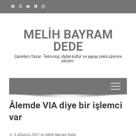
Skip
to
content
MELIH BAYRAM
DEDE
Gazeteci-Yazar. Teknoloji, dijital kültür ve yapay zekâ üzerine
yazıyor.
Âlemde VIA diye bir işlemci
var
5 Ağustos 2007
by
Melih Bayram Dede