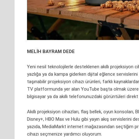
MELİH BAYRAM DEDE
Yeni nesil teknolojilerle desteklenen akıllı projeksiyon c
yazlığa ya da kampa giderken dijital eğlence servislerini
taşınabilir projeksiyon cihazı ürünleri, farklı kaynakla
TV platformunda yer alan
YouTube
başta olmak üzere t
bilgisayar ya da akıllı telefonunuzdaki görüntüleri direkt
Akıllı projeksiyon cihazları, flaş bellek, oyun konsoları, B
Disney+, HBO Max ve Hulu gibi yayın akış servislerini des
yazıda, MediaMarkt internet mağazasından seçtiğim proje
cihazı seçmenize yardımcı oluyorum.