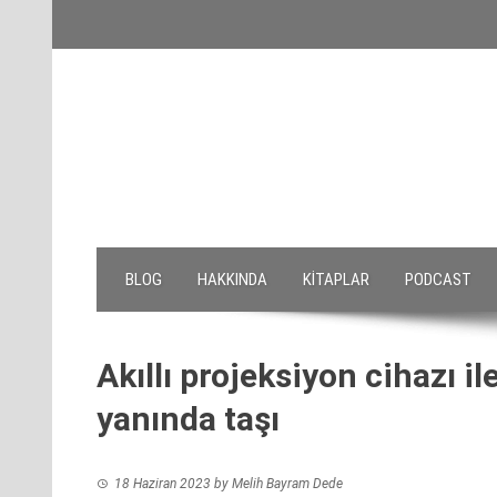
Skip
to
content
BLOG
HAKKINDA
KITAPLAR
PODCAST
Akıllı projeksiyon cihazı il
yanında taşı
18 Haziran 2023
by
Melih Bayram Dede