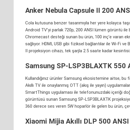
Anker Nebula Capsule II 200 ANS
Cola kutusuna benzer tasarımıyla her yere kolayca taşıy
Android TV’yi parlak 720p, 200 ANSI lümen görüntü ile b
Chromecast desteği sunan bu ürün, 100 inç’e varan ekran
sağlıyor. HDMI, USB gibi fiziksel bağlantılar ile Wi-Fi ve
B
II projeksiyon cihazı, tek şarjla 2.5 saate kadar kesinti
Samsung SP-LSP3BLAXTK 550 AN
Kullandığınız ürünler Samsung ekosistemine aitse, bu f
Akıllı TV ile onaylanmış OTT (akış ile yayın) uygulamal
SmartThings uygulaması ile telefonunuzdaki içeriği do
görüntüsü sunan Samsung SP-LSP3BLAXTK projeksiyon cih
360 derece ses veren 5W hoparlör ile gelen bu ürün, çevr
Xiaomi Mijia Akıllı DLP 500 ANS