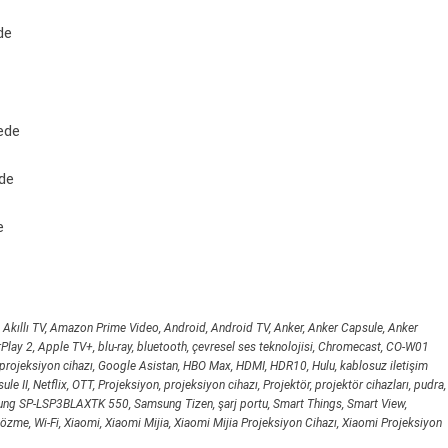
de
ede
de
e
,
Akıllı TV
,
Amazon Prime Video
,
Android
,
Android TV
,
Anker
,
Anker Capsule
,
Anker
rPlay 2
,
Apple TV+
,
blu-ray
,
bluetooth
,
çevresel ses teknolojisi
,
Chromecast
,
CO-W01
projeksiyon cihazı
,
Google Asistan
,
HBO Max
,
HDMI
,
HDR10
,
Hulu
,
kablosuz iletişim
ule II
,
Netflix
,
OTT
,
Projeksiyon
,
projeksiyon cihazı
,
Projektör
,
projektör cihazları
,
pudra
,
ung SP-LSP3BLAXTK 550
,
Samsung Tizen
,
şarj portu
,
Smart Things
,
Smart View
,
çözme
,
Wi-Fi
,
Xiaomi
,
Xiaomi Mijia
,
Xiaomi Mijia Projeksiyon Cihazı
,
Xiaomi Projeksiyon