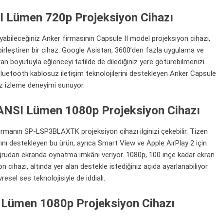
I Lümen 720p Projeksiyon Cihazı
abileceğiniz Anker firmasının Capsule II model projeksiyon cihazı,
irleştiren bir cihaz. Google Asistan, 3600’den fazla uygulama ve
 boyutuyla eğlenceyi tatilde de dilediğiniz yere götürebilmenizi
luetooth
kablosuz iletişim teknolojilerini destekleyen Anker Capsule
siz izleme deneyimi sunuyor.
SI Lümen 1080p Projeksiyon Cihazı
irmanın SP-LSP3BLAXTK projeksiyon cihazı ilginizi çekebilir. Tizen
arını destekleyen bu ürün, ayrıca Smart View ve
Apple
AirPlay 2 için
ğrudan ekranda oynatma imkânı veriyor. 1080p, 100 inçe kadar ekran
azı, altında yer alan destekle istediğiniz açıda ayarlanabiliyor.
esel ses teknolojisiyle de iddialı.
I Lümen 1080p Projeksiyon Cihazı