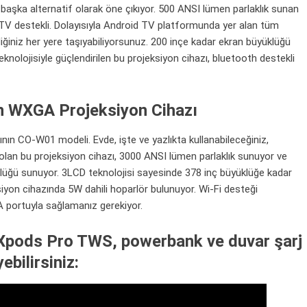
r başka alternatif olarak öne çıkıyor. 500 ANSI lümen parlaklık sunan
TV destekli. Dolayısıyla
Android
TV platformunda yer alan tüm
diğiniz her yere taşıyabiliyorsunuz. 200 inçe kadar ekran büyüklüğü
olojisiyle güçlendirilen bu projeksiyon cihazı, bluetooth destekli
 WXGA Projeksiyon Cihazı
ın CO-W01 modeli. Evde, işte ve yazlıkta kullanabileceğiniz,
a olan bu projeksiyon cihazı, 3000 ANSI lümen parlaklık sunuyor ve
üğü sunuyor. 3LCD teknolojisi sayesinde 378 inç büyüklüğe kadar
yon cihazında 5W dahili hoparlör bulunuyor. Wi-Fi desteği
 portuyla sağlamanız gerekiyor.
r Xpods Pro TWS, powerbank ve duvar şarj
ebilirsiniz: