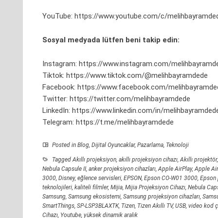
YouTube:
https://www.youtube.com/c/melihbayramde
Sosyal medyada lütfen beni takip edin:
Instagram:
https://www.instagram.com/melihbayramd
Tiktok:
https://www.tiktok.com/@melihbayramdede
Facebook:
https://www.facebook.com/melihbayramde
Twitter:
https://twitter.com/melihbayramdede
LinkedIn:
https://www.linkedin.com/in/melihbayramded
Telegram:
https://t.me/melihbayramdede
Posted in
Blog
,
Dijital Oyuncaklar
,
Pazarlama
,
Teknoloji
Tagged
Akıllı projeksiyon
,
akıllı projeksiyon cihazı
,
Akıllı projektör
Nebula Capsule II
,
anker projeksiyon cihazları
,
Apple AirPlay
,
Apple Ai
3000
,
Disney
,
eğlence servisleri
,
EPSON
,
Epson CO-W01 3000
,
Epson 
teknolojileri
,
kaliteli filmler
,
Mijia
,
Mijia Projeksiyon Cihazı
,
Nebula Caps
Samsung
,
Samsung ekosistemi
,
Samsung projeksiyon cihazları
,
Sams
SmartThings
,
SP-LSP3BLAXTK
,
Tizen
,
Tizen Akıllı TV
,
USB
,
video kod 
Cihazı
,
Youtube
,
yüksek dinamik aralık