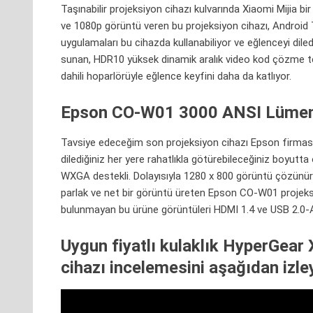
Taşınabilir projeksiyon cihazı kulvarında Xiaomi Mijia bi
ve 1080p görüntü veren bu projeksiyon cihazı, Android 
uygulamaları bu cihazda kullanabiliyor ve eğlenceyi dile
sunan, HDR10 yüksek dinamik aralık video kod çözme tekn
dahili hoparlörüyle eğlence keyfini daha da katlıyor.
Epson CO-W01 3000 ANSI Lümen
Tavsiye edeceğim son projeksiyon cihazı Epson firmasın
dilediğiniz her yere rahatlıkla götürebileceğiniz boyutt
WXGA destekli. Dolayısıyla 1280 x 800
görüntü
çözünürl
parlak ve net bir görüntü üreten Epson CO-W01 projeksi
bulunmayan bu ürüne görüntüleri HDMI 1.4 ve USB 2.0-A
Uygun fiyatlı kulaklık HyperGea
cihazı incelemesini aşağıdan izley