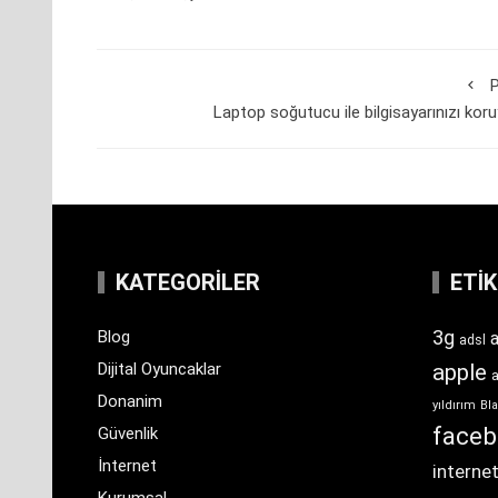
P
Laptop soğutucu ile bilgisayarınızı kor
KATEGORILER
ETI
3g
Blog
a
adsl
Dijital Oyuncaklar
apple
Donanim
yıldırım
Bla
face
Güvenlik
İnternet
interne