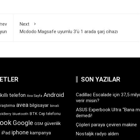
rev
Next
uyun
Mcdodo Magsafe uyumlu 3’ü 1 arada şarj cihazı
KETLER
SON YAZILAR
Android
Cadillac Escalade için 37,5 mil
kıllı telefon
Ana Sayfa
verir misin?
avea
bilgisayar
araştırma
binali
ASUS Experbook Ultra “Bana mı
BTK
bluetooth
Cep telefonu
ckBerry
demedi!
book
Google
güvenlik
GSM
Çöpleri paraya çeviren makine
iphone
t
iPad
kampanya
Nostaljik radyo aldım