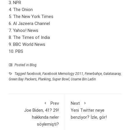
3. NPR
4. The Onion
5. The New York Times
6. Al Jazeera Channel
7. Yahoo! News
8. The Times of India
9. BBC World News
10. PBS
Posted in
Blog
Tagged
facebook
,
Facebook Memology 2011
,
Fenerbahçe
,
Galatasaray
,
Green Bay Packers
,
Planking
,
Super Bowl
,
Usame Bin Ladin
Prev
Next
Joe Biden, 41? 29!
Yeni Twitter neye
hakkında neler
benziyor? İzle, gör!
söylemişti?