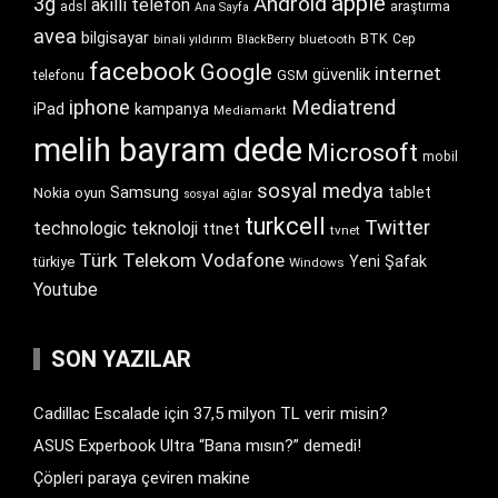
apple
Android
3g
akıllı telefon
araştırma
adsl
Ana Sayfa
avea
bilgisayar
BTK
bluetooth
Cep
binali yıldırım
BlackBerry
facebook
Google
internet
güvenlik
GSM
telefonu
iphone
Mediatrend
iPad
kampanya
Mediamarkt
melih bayram dede
Microsoft
mobil
sosyal medya
Samsung
tablet
Nokia
oyun
sosyal ağlar
turkcell
Twitter
technologic
teknoloji
ttnet
tvnet
Türk Telekom
Vodafone
Yeni Şafak
türkiye
Windows
Youtube
SON YAZILAR
Cadillac Escalade için 37,5 milyon TL verir misin?
ASUS Experbook Ultra “Bana mısın?” demedi!
Çöpleri paraya çeviren makine