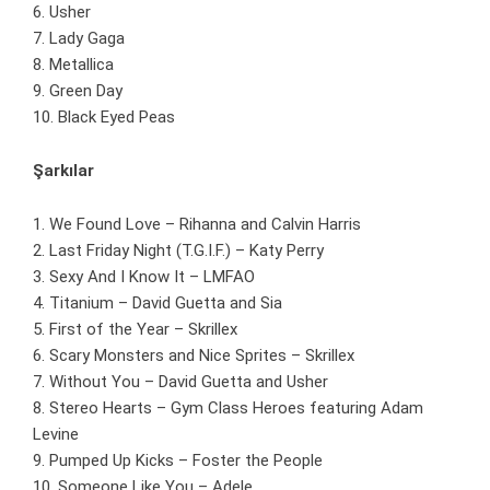
6. Usher
7. Lady Gaga
8. Metallica
9. Green Day
10. Black Eyed Peas
Şarkılar
1. We Found Love – Rihanna and Calvin Harris
2. Last Friday Night (T.G.I.F.) – Katy Perry
3. Sexy And I Know It – LMFAO
4. Titanium – David Guetta and Sia
5. First of the Year – Skrillex
6. Scary Monsters and Nice Sprites – Skrillex
7. Without You – David Guetta and Usher
8. Stereo Hearts – Gym Class Heroes featuring Adam
Levine
9. Pumped Up Kicks – Foster the People
10. Someone Like You – Adele