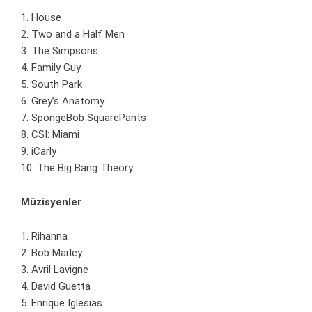
1. House
2. Two and a Half Men
3. The Simpsons
4. Family Guy
5. South Park
6. Grey’s Anatomy
7. SpongeBob SquarePants
8. CSI: Miami
9. iCarly
10. The Big Bang Theory
Müzisyenler
1. Rihanna
2. Bob Marley
3. Avril Lavigne
4. David Guetta
5. Enrique Iglesias