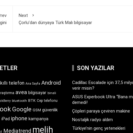
rev
Next
gini
Çorlu’dan dünyaya Türk Malı bilgisayar
KETLER
SON YAZILAR
Android
Cadillac Escalade için 37,5 mil
kıllı telefon
Ana Sayfa
verir misin?
avea
bilgisayar
araştırma
binali
ASUS Experbook Ultra “Bana mı
BTK
bluetooth
Cep telefonu
ckBerry
demedi!
book
Google
güvenlik
GSM
Çöpleri paraya çeviren makine
iphone
t
iPad
kampanya
Nostaljik radyo aldım
melih
Türkiye’nin genç yetenekleri
Mediatrend
kt