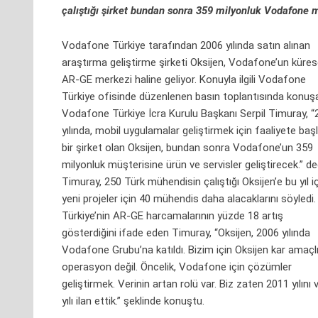
çalıştığı şirket bundan sonra 359 milyonluk Vodafone mü
Vodafone Türkiye tarafından 2006 yılında satın alınan
araştırma geliştirme şirketi Oksijen, Vodafone’un küres
AR-GE merkezi haline geliyor. Konuyla ilgili Vodafone
Türkiye ofisinde düzenlenen basın toplantısında konuş
Vodafone Türkiye İcra Kurulu Başkanı Serpil Timuray, 
yılında, mobil uygulamalar geliştirmek için faaliyete baş
bir şirket olan Oksijen, bundan sonra Vodafone’un 359
milyonluk müşterisine ürün ve servisler geliştirecek.” de
Timuray, 250 Türk mühendisin çalıştığı Oksijen’e bu yıl i
yeni projeler için 40 mühendis daha alacaklarını söyledi.
Türkiye’nin AR-GE harcamalarının yüzde 18 artış
gösterdiğini ifade eden Timuray, “Oksijen, 2006 yılında
Vodafone Grubu’na katıldı. Bizim için Oksijen kar amaçlı
operasyon değil. Öncelik, Vodafone için çözümler
geliştirmek. Verinin artan rolü var. Biz zaten 2011 yılını v
yılı ilan ettik.” şeklinde konuştu.