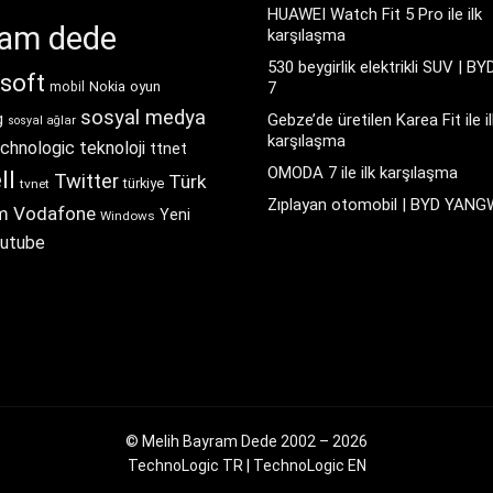
HUAWEI Watch Fit 5 Pro ile ilk
ram dede
karşılaşma
530 beygirlik elektrikli SUV | BY
soft
Nokia
oyun
7
mobil
sosyal medya
g
Gebze’de üretilen Karea Fit ile il
sosyal ağlar
karşılaşma
chnologic
teknoloji
ttnet
OMODA 7 ile ilk karşılaşma
ll
Twitter
Türk
türkiye
tvnet
Zıplayan otomobil | BYD YAN
m
Vodafone
Yeni
Windows
utube
© Melih Bayram Dede 2002 – 2026
TechnoLogic TR
|
TechnoLogic EN