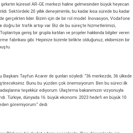
şirketin küresel AR-GE merkezi haline gelmesinden büyük heyecan
arıldı. Sektördeki 20 yıllık deneyimimle, bu kadar kısa sürede bu kadar
e gerçekten lider. Bizim için de bir rol model. İnovasyon, Vodafone
 doğru bir trafik artışı var. Biz de bu süreçte hizmetlerimizi,
Toplantıya geniş bir grupla katılan ve projeler hakkında bilgiler veren
rme fabrikası gibi. Hepinize bizimle birlikte olduğunuz, ekibimizin bir
nuştu.
mu Başkanı Tayfun Acarer de şunları söyledi: “36 merkezde, 36 ülkede
geliştireceksiniz. Bunu bu yüzden çok önemsiyorum. Ben bu süreci ilk
adaşlarına teşekkür ediyorum. Ulaştırma bakanımızın vizyonuyla
andı. Türkiye, dünyada 16. büyük ekonomi. 2023 hedefi en büyük 10
neden göremiyorum.” dedi.