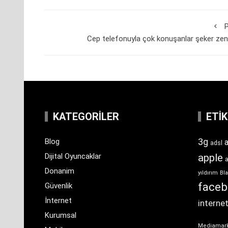
P
Cep telefonuyla çok konuşanlar şeker zen
KATEGORILER
ETI
3g
Blog
a
adsl
Dijital Oyuncaklar
apple
Donanim
yıldırım
Bla
face
Güvenlik
İnternet
interne
Kurumsal
Mediamar