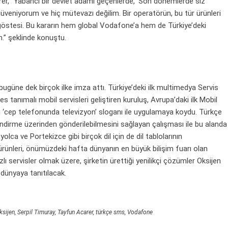
rer, “Yabancı bir devlet adamı geçenlerde, ‘Son dönemlerde siz
üveniyorum ve hiç mütevazı değilim. Bir operatörün, bu tür ürünleri
k göstesi. Bu kararın hem global Vodafone’a hem de Türkiye’deki
m.” şeklinde konuştu.
ugüne dek birçok ilke imza attı. Türkiye’deki ilk multimedya Servis
 tanımalı mobil servisleri geliştiren kuruluş, Avrupa’daki ilk Mobil
 ‘cep telefonunda televizyon’ sloganı ile uygulamaya koydu. Türkçe
endirme üzerinden gönderilebilmesini sağlayan çalışması ile bu alanda
lca ve Portekizce gibi birçok dil için de dil tablolarının
 ürünleri, önümüzdeki hafta dünyanın en büyük bilişim fuarı olan
servisler olmak üzere, şirketin ürettiği yenilikçi çözümler Oksijen
dünyaya tanıtılacak.
ksijen
,
Serpil Timuray
,
Tayfun Acarer
,
türkçe sms
,
Vodafone