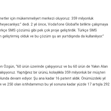
metler için mükemmeliyet merkezi oluyoruz. 359 milyonluk
yecanlıyız.” dedi. 2 yıl önce, Vodafone Global’le birlikte çalışmaya
Türkçe SMS çözümü gibi pek çok proje geliştirdik. Türkçe SMS
üm geliştirmiş olduk ve bu çözüm şu an yurtdışında da kullanılıyor.”
eren Özgün, “60 ürün üzerinde çalışıyoruz ve bu 60 ürün de Yakın Alan
alışıyoruz. Yaptığınız bir ürünü, kolaylıkla 359 milyonluk bir müşteri
olunda devam ediyor. Şu ana kadar 16 patent aldık. Önümüzdeki yıl
yı ve 250 olan istihdamımızı bu yıl sonuna kadar yüzde 17 artışla 292