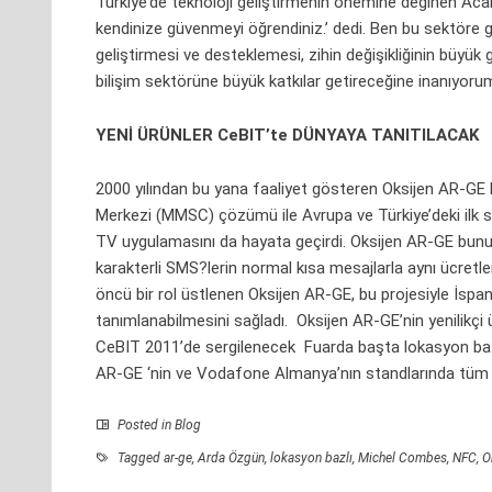
Türkiye’de teknoloji geliştirmenin önemine değinen Aca
kendinize güvenmeyi öğrendiniz.’ dedi. Ben bu sektöre g
geliştirmesi ve desteklemesi, zihin değişikliğinin büyü
bilişim sektörüne büyük katkılar getireceğine inanıyoru
YENİ ÜRÜNLER CeBIT’te DÜNYAYA TANITILACAK
2000 yılından bu yana faaliyet gösteren Oksijen AR-GE b
Merkezi (MMSC) çözümü ile Avrupa ve Türkiye’deki ilk ses
TV uygulamasını da hayata geçirdi. Oksijen AR-GE bunu
karakterli SMS?lerin normal kısa mesajlarla aynı ücretl
öncü bir rol üstlenen Oksijen AR-GE, bu projesiyle İspanyo
tanımlanabilmesini sağladı. Oksijen AR-GE’nin yenilikçi
CeBIT 2011’de sergilenecek Fuarda başta lokasyon bazlı 
AR-GE ‘nin ve Vodafone Almanya’nın standlarında tüm 
Posted in
Blog
Tagged
ar-ge
,
Arda Özgün
,
lokasyon bazlı
,
Michel Combes
,
NFC
,
O