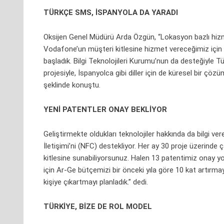
TÜRKÇE SMS, İSPANYOLA DA YARADI
Oksijen Genel Müdürü Arda Özgün, “Lokasyon bazlı hiz
Vodafone’un müşteri kitlesine hizmet vereceğimiz için he
başladık. Bilgi Teknolojileri Kurumu’nun da desteğiyle 
projesiyle, İspanyolca gibi diller için de küresel bir çöz
şeklinde konuştu.
YENİ PATENTLER ONAY BEKLİYOR
Geliştirmekte oldukları teknolojiler hakkında da bilgi v
İletişimi’ni (NFC) destekliyor. Her ay 30 proje üzerinde ç
kitlesine sunabiliyorsunuz. Halen 13 patentimiz onay y
için Ar-Ge bütçemizi bir önceki yıla göre 10 kat artırma
kişiye çıkartmayı planladık.” dedi.
TÜRKİYE, BİZE DE ROL MODEL