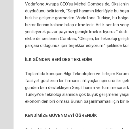
Vodafone Avrupa CEO’su Michel Combes de, Oksijen’in 
duyduğunu belirterek, “Serpil hanımın liderliğiyle bu baş
hızlı bir gelişme görmedim. Vodafone Türkiye, bu bölged
hizmetlerinin kalbine hitap etmetedir. Artık sesten veriye
yenileyerek pazar payımızı genişletmek istiyoruz.” dedi. 
ekibe de seslenen Combes, “Oksijen, bir teknoloji gelişti
parçası olduğunuz için teşekkür ediyorum.” şeklinde ko
İLK GÜNDEN BERİ DESTEKLEDİM
Toplantıda konuşan Bilgi Teknolojileri ve İletişim Kuru
faaliyet gösteren bir firmanın ihtiyaçları için ürünler 
günden beri destekleyen Serpil hanım ve tüm mesai ark
Türkiye’de teknoloji alanında çok büyük gelişmeler yaş
ekonomiden biri olması. Bunun başarılmaması için bir 
KENDİMİZE GÜVENMEYİ ÖĞRENDİK