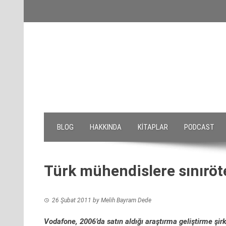
Skip
to
content
BLOG
HAKKINDA
KITAPLAR
PODCAST
Türk mühendislere sınıröt
26 Şubat 2011
by
Melih Bayram Dede
Vodafone, 2006’da satın aldığı araştırma geliştirme şir