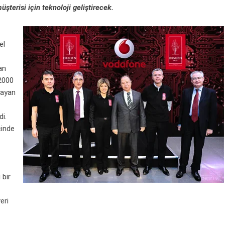
şterisi için teknoloji geliştirecek.
el
an
“2000
layan
di.
çinde
 bir
eri