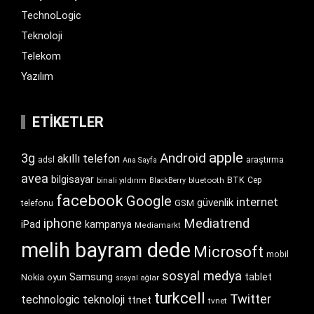
TechnoLogic
Teknoloji
Telekom
Yazılım
ETIKETLER
apple
Android
3g
akıllı telefon
araştırma
adsl
Ana Sayfa
avea
bilgisayar
BTK
bluetooth
Cep
binali yıldırım
BlackBerry
facebook
Google
internet
güvenlik
GSM
telefonu
iphone
Mediatrend
iPad
kampanya
Mediamarkt
melih bayram dede
Microsoft
mobil
sosyal medya
Samsung
tablet
Nokia
oyun
sosyal ağlar
turkcell
Twitter
technologic
teknoloji
ttnet
tvnet