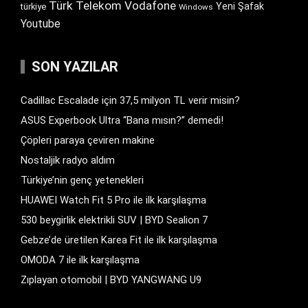
Türk Telekom
Vodafone
Yeni Şafak
türkiye
Windows
Youtube
SON YAZILAR
Cadillac Escalade için 37,5 milyon TL verir misin?
ASUS Experbook Ultra “Bana mısın?” demedi!
Çöpleri paraya çeviren makine
Nostaljik radyo aldım
Türkiye’nin genç yetenekleri
HUAWEI Watch Fit 5 Pro ile ilk karşılaşma
530 beygirlik elektrikli SUV | BYD Sealion 7
Gebze’de üretilen Karea Fit ile ilk karşılaşma
OMODA 7 ile ilk karşılaşma
Zıplayan otomobil | BYD YANGWANG U9