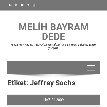
Skip
to
content
MELIH BAYRAM
DEDE
Gazeteci-Yazar. Teknoloji, dijital kültür ve yapay zekâ üzerine
yazıyor.
Etiket:
Jeffrey Sachs
HAZ
24
2009