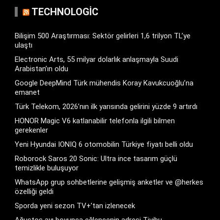
TECHNOLOGIC
Bilişim 500 Araştırması: Sektör gelirleri 1,6 trilyon TL’ye
ulaştı
Electronic Arts, 55 milyar dolarlık anlaşmayla Suudi
Arabistan’ın oldu
Google DeepMind Türk mühendis Koray Kavukcuoğlu’na
emanet
Türk Telekom, 2026’nın ilk yarısında gelirini yüzde 9 artırdı
HONOR Magic V6 katlanabilir telefonla ilgili bilmen
gerekenler
Yeni Hyundai IONIQ 6 otomobilin Türkiye fiyatı belli oldu
Roborock Saros 20 Sonic: Ultra ince tasarım güçlü
temizlikle buluşuyor
WhatsApp grup sohbetlerine gelişmiş anketler ve @herkes
özelliği geldi
Sporda yeni sezon TV+’tan izlenecek
Ağustos ayı boyunca eğlencenin adresi Tivibu