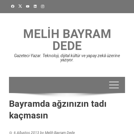
Skip
to
content
MELIH BAYRAM
DEDE
Gazeteci-Yazar. Teknoloji, dijital kültür ve yapay zekâ üzerine
yazıyor.
Bayramda ağzınızın tadı
kaçmasın
6 Ağustos 2013
by
Melih Bayram Dede