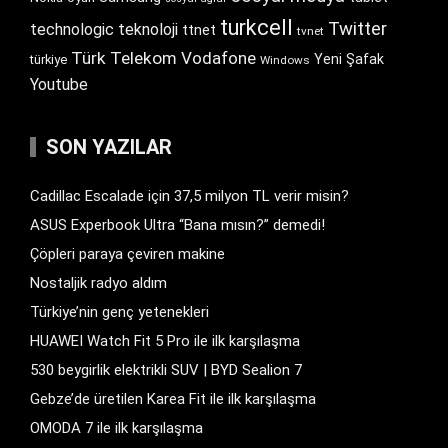
turkcell
Twitter
technologic
teknoloji
ttnet
tvnet
Türk Telekom
Vodafone
Yeni Şafak
türkiye
Windows
Youtube
SON YAZILAR
Cadillac Escalade için 37,5 milyon TL verir misin?
ASUS Experbook Ultra “Bana mısın?” demedi!
Çöpleri paraya çeviren makine
Nostaljik radyo aldım
Türkiye’nin genç yetenekleri
HUAWEI Watch Fit 5 Pro ile ilk karşılaşma
530 beygirlik elektrikli SUV | BYD Sealion 7
Gebze’de üretilen Karea Fit ile ilk karşılaşma
OMODA 7 ile ilk karşılaşma