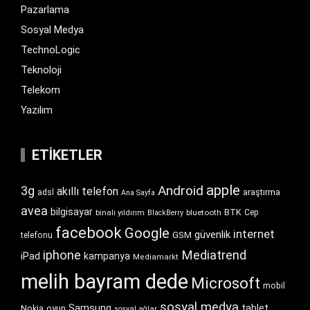
Pazarlama
Sosyal Medya
TechnoLogic
Teknoloji
Telekom
Yazılım
ETIKETLER
apple
Android
3g
akıllı telefon
araştırma
adsl
Ana Sayfa
avea
bilgisayar
BTK
bluetooth
Cep
binali yıldırım
BlackBerry
facebook
Google
internet
güvenlik
GSM
telefonu
iphone
Mediatrend
iPad
kampanya
Mediamarkt
melih bayram dede
Microsoft
mobil
sosyal medya
Samsung
tablet
Nokia
oyun
sosyal ağlar