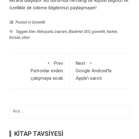
ekrana ulaşılıyor. Bu durumda herhangi bir kişisel bilginizi ve
özellikle de ödeme bilgilerinizi paylaşmayın!
Posted in
Güvenlik
Tagged
Alev Akkoyunlu
,
bayram
,
BlackHat SEO
,
güvenlik
,
hacker
,
korsan
,
siber
Prev
Next
Patronlar evden
Google Android’le
çalışmaya sıcak
Apple’ı sarstı
Arama:
KİTAP TAVSİYESİ