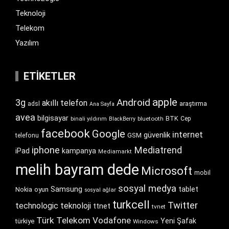
Teknoloji
Telekom
Yazılım
ETIKETLER
apple
Android
3g
akıllı telefon
araştırma
adsl
Ana Sayfa
avea
bilgisayar
BTK
bluetooth
Cep
binali yıldırım
BlackBerry
facebook
Google
internet
güvenlik
GSM
telefonu
iphone
Mediatrend
iPad
kampanya
Mediamarkt
melih bayram dede
Microsoft
mobil
sosyal medya
Samsung
tablet
Nokia
oyun
sosyal ağlar
turkcell
Twitter
technologic
teknoloji
ttnet
tvnet
Türk Telekom
Vodafone
Yeni Şafak
türkiye
Windows