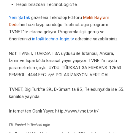
Hepsi birazdan TechnoLogic’te.
Yeni Şafak
gazetesi Teknoloji Editörü
Melih Bayram
Dede
‘nin hazırlayıp sunduğu TechnoLogic programı
TVNET’te ekrana geliyor. Programla ilgili görüş ve
önerilerinizi
info@techno-logic.tv
adresine yazabilirsiniz.
Not: TVNET, TÜRKSAT 3A uydusu ile İstanbul, Ankara,
İzmir ve Isparta’da karasal yayın yapıyor. TVNET’in uydu
parametreleri şöyle: UYDU: TÜRKSAT 3A FREKANS: 12653
SEMBOL: 4444 FEC: 5/6 POLARİZASYON: VERTICAL
TVNET, DigiTurk’te 39., D-Smart’ta 85., Teledünya’da ise 55.
kanalda yayında.
İnternetten Canlı Yayın:
http://www.tvnet.tv.tr/
Posted in
TechnoLogic