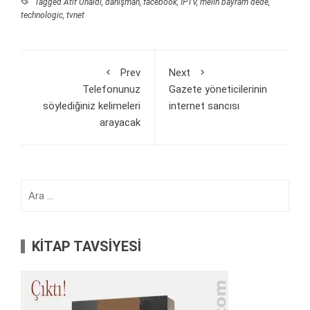
Tagged
Atıf Ünaldı
,
danışman
,
facebook
,
IPTV
,
melih bayram dede
,
technologic
,
tvnet
Prev
Next
Telefonunuz
Gazete yöneticilerinin
söylediğiniz kelimeleri
internet sancısı
arayacak
Arama:
KİTAP TAVSİYESİ