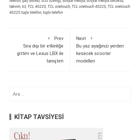
telefon
,
şarj ünitesi
,
SOS özelliği
,
sosyal medya
,
sosyal medya detoksu
,
takvim
,
tcl
,
TCL 4022S
,
TCL onetouch
,
TCL onetouch 4022S
,
TCL onetouch
4022S tuşlu telefon
,
tuşlu telefon
Prev
Next
Sıra dışı bir etkinliğe
Bu yaz ayağınızı yerden
gittim ve Lexus LBX ile
kesecek scooter
tanıştım
modelleri
Arama:
KİTAP TAVSİYESİ