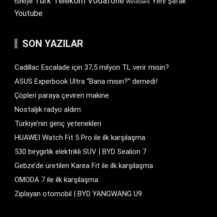
Türk Telekom
Vodafone
Yeni Şafak
türkiye
Windows
Youtube
SON YAZILAR
Cadillac Escalade için 37,5 milyon TL verir misin?
ASUS Experbook Ultra “Bana mısın?” demedi!
Çöpleri paraya çeviren makine
Nostaljik radyo aldım
Türkiye’nin genç yetenekleri
HUAWEI Watch Fit 5 Pro ile ilk karşılaşma
530 beygirlik elektrikli SUV | BYD Sealion 7
Gebze’de üretilen Karea Fit ile ilk karşılaşma
OMODA 7 ile ilk karşılaşma
Zıplayan otomobil | BYD YANGWANG U9