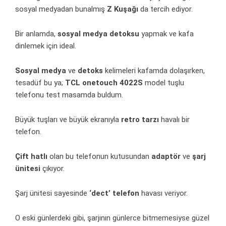
sosyal
medyadan bunalmış
Z Kuşağı
da tercih ediyor.
Bir anlamda,
sosyal
medya
detoksu
yapmak ve kafa
dinlemek için ideal.
Sosyal medya
ve
detoks
kelimeleri kafamda dolaşırken,
tesadüf bu ya;
TCL
onetouch 4022S
model tuşlu
telefonu test masamda buldum.
Büyük tuşları ve büyük ekranıyla
retro tarzı
havalı bir
telefon
.
Çift hatlı
olan bu telefonun kutusundan
adaptör
ve
şarj
ünitesi
çıkıyor.
Şarj ünitesi sayesinde
‘dect’ telefon
havası veriyor.
O eski günlerdeki gibi, şarjının günlerce bitmemesiyse güzel