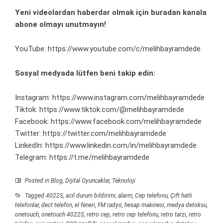
Yeni videolardan haberdar olmak için
buradan
kanala
abone olmayı unutmayın!
YouTube:
https://www.youtube.com/c/melihbayramdede
Sosyal medyada lütfen beni takip edin:
Instagram:
https://www.instagram.com/melihbayramdede
Tiktok:
https://www.tiktok.com/@melihbayramdede
Facebook:
https://www.facebook.com/melihbayramdede
Twitter:
https://twitter.com/melihbayramdede
LinkedIn:
https://www.linkedin.com/in/melihbayramdede
Telegram:
https://t.me/melihbayramdede
Posted in
Blog
,
Dijital Oyuncaklar
,
Teknoloji
Tagged
4022S
,
acil durum bildirimi
,
alarm
,
Cep telefonu
,
Çift hatlı
telefonlar
,
dect telefon
,
el feneri
,
FM radyo
,
hesap makinesi
,
medya detoksu
,
onetouch
,
onetouch 4022S
,
retro cep
,
retro cep telefonu
,
retro tarzı
,
retro