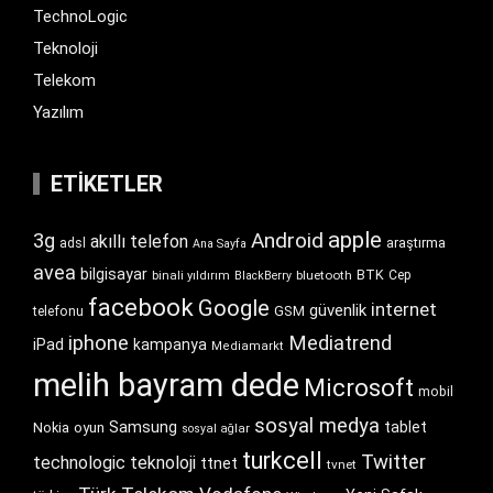
TechnoLogic
Teknoloji
Telekom
Yazılım
ETIKETLER
apple
Android
3g
akıllı telefon
araştırma
adsl
Ana Sayfa
avea
bilgisayar
BTK
bluetooth
Cep
binali yıldırım
BlackBerry
facebook
Google
internet
güvenlik
GSM
telefonu
iphone
Mediatrend
iPad
kampanya
Mediamarkt
melih bayram dede
Microsoft
mobil
sosyal medya
Samsung
tablet
Nokia
oyun
sosyal ağlar
turkcell
Twitter
technologic
teknoloji
ttnet
tvnet