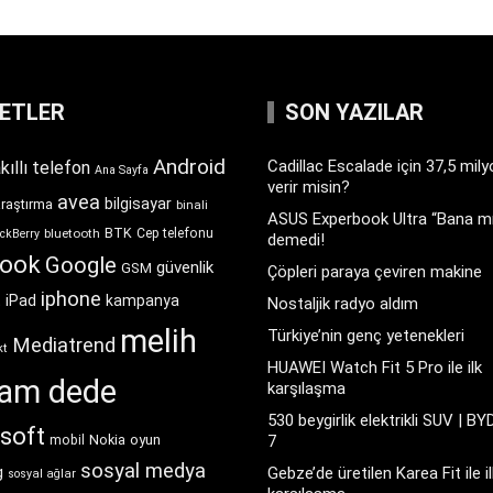
KETLER
SON YAZILAR
Android
Cadillac Escalade için 37,5 mil
kıllı telefon
Ana Sayfa
verir misin?
avea
bilgisayar
araştırma
binali
ASUS Experbook Ultra “Bana mı
BTK
bluetooth
Cep telefonu
ckBerry
demedi!
book
Google
güvenlik
GSM
Çöpleri paraya çeviren makine
iphone
t
iPad
kampanya
Nostaljik radyo aldım
melih
Türkiye’nin genç yetenekleri
Mediatrend
kt
HUAWEI Watch Fit 5 Pro ile ilk
ram dede
karşılaşma
530 beygirlik elektrikli SUV | BY
soft
Nokia
oyun
7
mobil
sosyal medya
g
Gebze’de üretilen Karea Fit ile il
sosyal ağlar