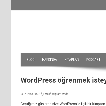
Skip
to
content
BLOG
HAKKINDA
KITAPLAR
PODCAST
WordPress öğrenmek isteye
7 Ocak 2012
by
Melih Bayram Dede
Geçtiğimiz günlerde size WordPress’le ilgili bir kitapta