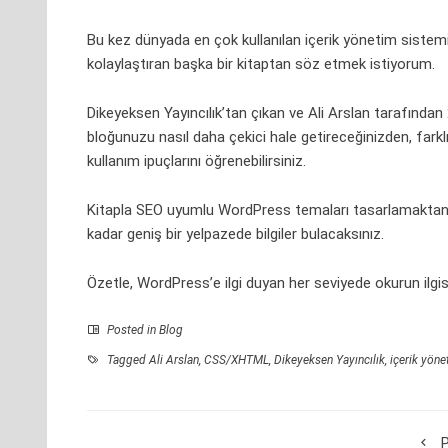
Bu kez dünyada en çok kullanılan içerik yönetim siste
kolaylaştıran başka bir kitaptan söz etmek istiyorum.
Dikeyeksen Yayıncılık’tan çıkan ve Ali Arslan tarafından 
bloğunuzu nasıl daha çekici hale getireceğinizden, farkl
kullanım ipuçlarını öğrenebilirsiniz.
Kitapla SEO uyumlu WordPress temaları tasarlamakt
kadar geniş bir yelpazede bilgiler bulacaksınız.
Özetle, WordPress’e ilgi duyan her seviyede okurun ilgisi
Posted in
Blog
Tagged
Ali Arslan
,
CSS/XHTML
,
Dikeyeksen Yayıncılık
,
içerik yöne
P