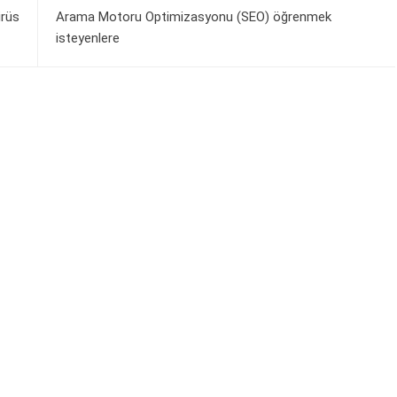
irüs
Arama Motoru Optimizasyonu (SEO) öğrenmek
isteyenlere