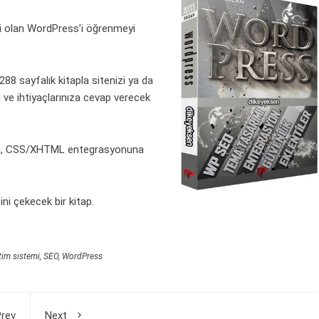
mi olan WordPress’i öğrenmeyi
288 sayfalık kitapla sitenizi ya da
ı ve ihtiyaçlarınıza cevap verecek
an, CSS/XHTML entegrasyonuna
ni çekecek bir kitap.
tim sistemi
,
SEO
,
WordPress
rev
Next