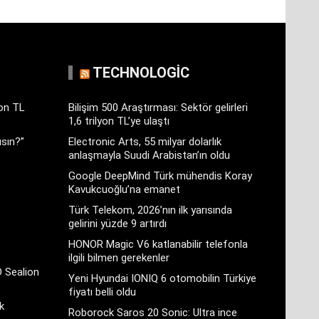
TECHNOLOGIC
yon TL
Bilişim 500 Araştırması: Sektör gelirleri
1,6 trilyon TL’ye ulaştı
sın?”
Electronic Arts, 55 milyar dolarlık
anlaşmayla Suudi Arabistan’ın oldu
Google DeepMind Türk mühendis Koray
Kavukcuoğlu’na emanet
Türk Telekom, 2026’nın ilk yarısında
gelirini yüzde 9 artırdı
HONOR Magic V6 katlanabilir telefonla
ilgili bilmen gerekenler
D Sealion
Yeni Hyundai IONIQ 6 otomobilin Türkiye
fiyatı belli oldu
k
Roborock Saros 20 Sonic: Ultra ince