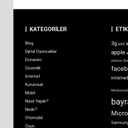
KATEGORILER
ETI
3g
Blog
a
adsl
Dijital Oyuncaklar
apple
Donanim
yıldırım
Bla
face
Güvenlik
İnternet
interne
Kurumsal
Mediamar
Mobil
bay
Nasıl Yapılır?
Nedir?
Micro
Otomobil
Samsun
Oyun