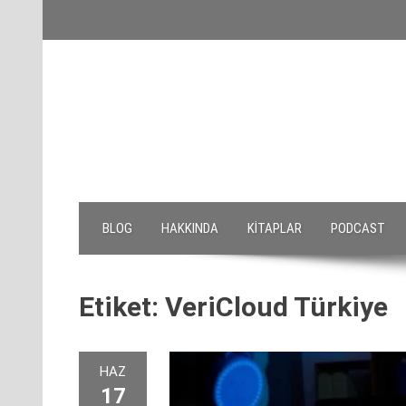
Skip
to
content
BLOG
HAKKINDA
KITAPLAR
PODCAST
Etiket:
VeriCloud Türkiye
HAZ
17