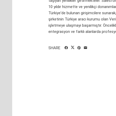
taşıyan yenilikler getirmekteler. Salesfo
10 yıldır hizmette ve yenilikçi donanımla
Türkiye'de bulunan girişimcilere sunarak
şirketinin Türkiye aracı kurumu olan V
işletmeye ulaşmayı başarmıştır. Öncelikl
entegrasyon ve farklı alanlarda profesyo
SHARE