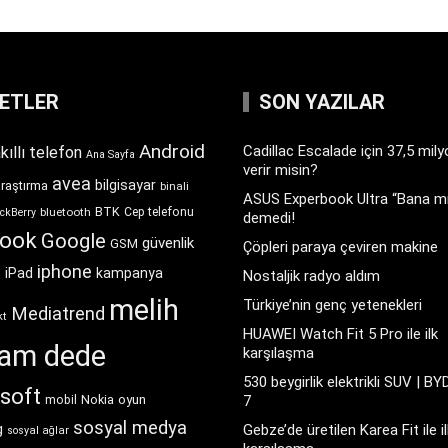
KETLER
SON YAZILAR
Android
Cadillac Escalade için 37,5 mil
kıllı telefon
Ana Sayfa
verir misin?
avea
bilgisayar
araştırma
binali
ASUS Experbook Ultra “Bana mı
BTK
bluetooth
Cep telefonu
ckBerry
demedi!
book
Google
güvenlik
GSM
Çöpleri paraya çeviren makine
iphone
t
iPad
kampanya
Nostaljik radyo aldım
melih
Türkiye’nin genç yetenekleri
Mediatrend
kt
HUAWEI Watch Fit 5 Pro ile ilk
ram dede
karşılaşma
530 beygirlik elektrikli SUV | BY
soft
Nokia
oyun
7
mobil
sosyal medya
g
Gebze’de üretilen Karea Fit ile il
sosyal ağlar