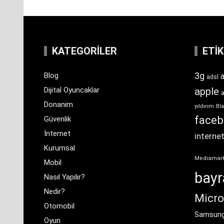
KATEGORILER
ETI
3g
Blog
a
adsl
Dijital Oyuncaklar
apple
Donanim
yıldırım
Bla
face
Güvenlik
İnternet
interne
Kurumsal
Mediamar
Mobil
bay
Nasıl Yapılır?
Nedir?
Micro
Otomobil
Samsun
Oyun