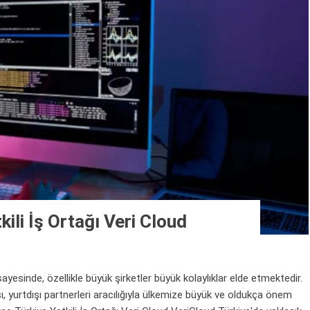
ili İş Ortağı Veri Cloud
 sayesinde, özellikle büyük şirketler büyük kolaylıklar elde etmektedir.
, yurtdışı partnerleri aracılığıyla ülkemize büyük ve oldukça önem