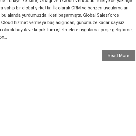
rce Türkiye Yetkili İş Ortağı Veri Cloud VeriCloud Türkiye'de yaklaşık
ra sahip bir global şirkettir. İlk olarak CRM ve benzeri uygulamaları
, bu alanda yurdumuzda ilkleri başarmıştır. Global Salesforce
eri Cloud hizmet vermeye başladığından, günümüze kadar sayısız
i olarak büyük ve küçük tüm işletmelere uygulama, proje geliştirme,
n...
Read More