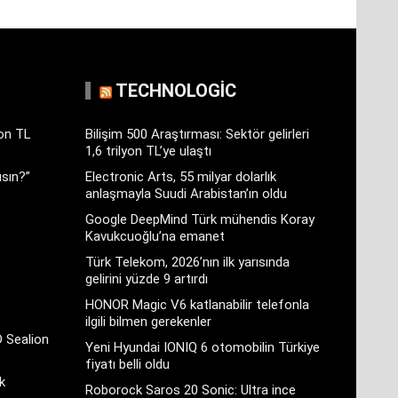
TECHNOLOGIC
yon TL
Bilişim 500 Araştırması: Sektör gelirleri
1,6 trilyon TL’ye ulaştı
sın?”
Electronic Arts, 55 milyar dolarlık
anlaşmayla Suudi Arabistan’ın oldu
Google DeepMind Türk mühendis Koray
Kavukcuoğlu’na emanet
Türk Telekom, 2026’nın ilk yarısında
gelirini yüzde 9 artırdı
HONOR Magic V6 katlanabilir telefonla
ilgili bilmen gerekenler
D Sealion
Yeni Hyundai IONIQ 6 otomobilin Türkiye
fiyatı belli oldu
k
Roborock Saros 20 Sonic: Ultra ince