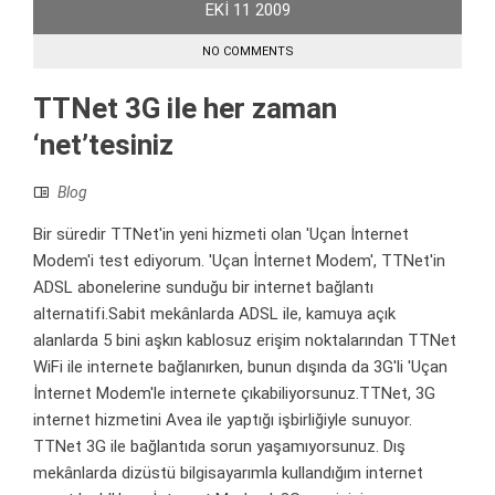
EKI
11
2009
NO COMMENTS
TTNet 3G ile her zaman
‘net’tesiniz
Blog
Bir süredir TTNet'in yeni hizmeti olan 'Uçan İnternet
Modem'i test ediyorum. 'Uçan İnternet Modem', TTNet'in
ADSL abonelerine sunduğu bir internet bağlantı
alternatifi.Sabit mekânlarda ADSL ile, kamuya açık
alanlarda 5 bini aşkın kablosuz erişim noktalarından TTNet
WiFi ile internete bağlanırken, bunun dışında da 3G'li 'Uçan
İnternet Modem'le internete çıkabiliyorsunuz.TTNet, 3G
internet hizmetini Avea ile yaptığı işbirliğiyle sunuyor.
TTNet 3G ile bağlantıda sorun yaşamıyorsunuz. Dış
mekânlarda dizüstü bilgisayarımla kullandığım internet