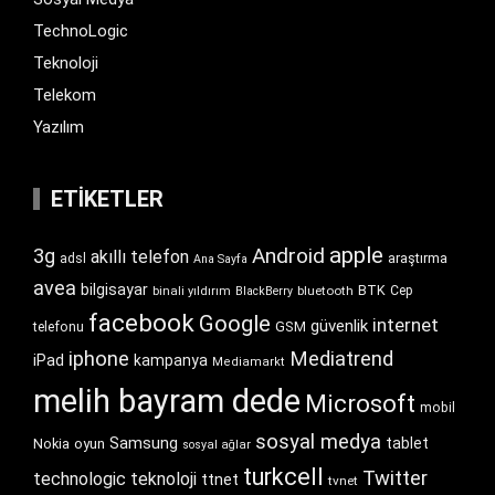
TechnoLogic
Teknoloji
Telekom
Yazılım
ETIKETLER
apple
Android
3g
akıllı telefon
araştırma
adsl
Ana Sayfa
avea
bilgisayar
BTK
bluetooth
Cep
binali yıldırım
BlackBerry
facebook
Google
internet
güvenlik
GSM
telefonu
iphone
Mediatrend
iPad
kampanya
Mediamarkt
melih bayram dede
Microsoft
mobil
sosyal medya
Samsung
tablet
Nokia
oyun
sosyal ağlar
turkcell
Twitter
technologic
teknoloji
ttnet
tvnet