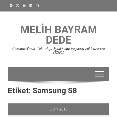
Skip
to
content
MELIH BAYRAM
DEDE
Gazeteci-Yazar. Teknoloji, dijital kültür ve yapay zekâ üzerine
yazıyor.
Etiket:
Samsung S8
EKI
7
2017