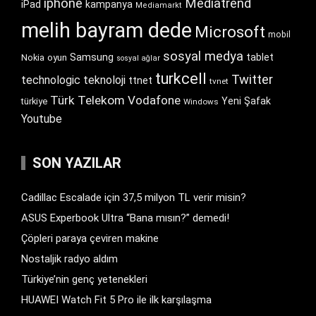
iphone
Mediatrend
iPad
kampanya
Mediamarkt
melih bayram dede
Microsoft
mobil
sosyal medya
Samsung
tablet
Nokia
oyun
sosyal ağlar
turkcell
Twitter
technologic
teknoloji
ttnet
tvnet
Türk Telekom
Vodafone
Yeni Şafak
türkiye
Windows
Youtube
SON YAZILAR
Cadillac Escalade için 37,5 milyon TL verir misin?
ASUS Experbook Ultra “Bana mısın?” demedi!
Çöpleri paraya çeviren makine
Nostaljik radyo aldım
Türkiye’nin genç yetenekleri
HUAWEI Watch Fit 5 Pro ile ilk karşılaşma