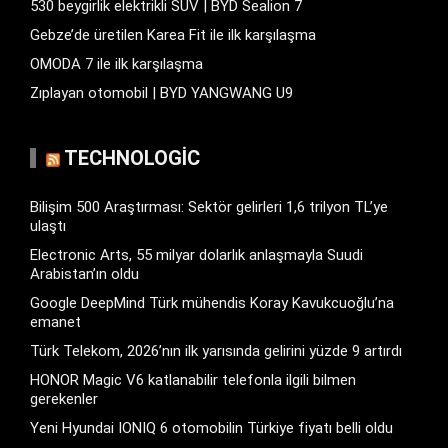
530 beygirlik elektrikli SUV | BYD Sealion 7
Gebze’de üretilen Karea Fit ile ilk karşılaşma
OMODA 7 ile ilk karşılaşma
Zıplayan otomobil | BYD YANGWANG U9
TECHNOLOGIC
Bilişim 500 Araştırması: Sektör gelirleri 1,6 trilyon TL’ye
ulaştı
Electronic Arts, 55 milyar dolarlık anlaşmayla Suudi
Arabistan’ın oldu
Google DeepMind Türk mühendis Koray Kavukcuoğlu’na
emanet
Türk Telekom, 2026’nın ilk yarısında gelirini yüzde 9 artırdı
HONOR Magic V6 katlanabilir telefonla ilgili bilmen
gerekenler
Yeni Hyundai IONIQ 6 otomobilin Türkiye fiyatı belli oldu