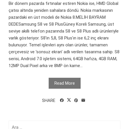
Bir dönem pazarda fırtınalar estiren Nokia ise, HMD Global
çatısı altında yeniden sahalara döndü. Nokia markasının
pazardaki en üst modeli de Nokia 8.MELİH BAYRAM
DEDESamsung S8 ve S8 PlusGüney Koreli Samsung, üst
seviye akıllı telefon pazarında S8 ve S8 Plus adlı ürünleriyle
varlık gösteriyor. S8'in 5,8, S8 Plus'ın ise 6,2 inç ekranı
bulunuyor. Temel işlevleri aynı olan ürünler, tamamen
çerçevesiz ve 'sonsuz ekran' adlı verilen tasarıma sahip. S8
serisi, Android 7.0 işletim sistemi, 64GB hafıza, 4GB RAM,
12MP Dual Pixel arka ve 8MP ön kame...
Read More
SHARE
Arama: