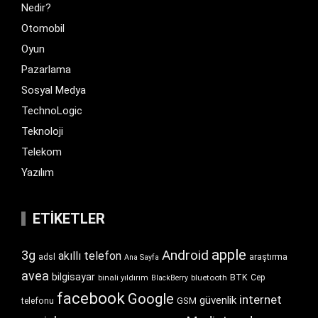
Nedir?
Otomobil
Oyun
Pazarlama
Sosyal Medya
TechnoLogic
Teknoloji
Telekom
Yazılım
ETIKETLER
apple
Android
3g
akıllı telefon
araştırma
adsl
Ana Sayfa
avea
bilgisayar
BTK
bluetooth
Cep
binali yıldırım
BlackBerry
facebook
Google
internet
güvenlik
GSM
telefonu