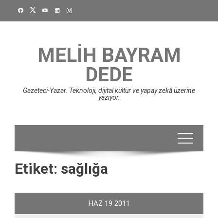
Skip
to
content
MELIH BAYRAM
DEDE
Gazeteci-Yazar. Teknoloji, dijital kültür ve yapay zekâ üzerine
yazıyor.
Etiket:
sağlığa
HAZ
19
2011