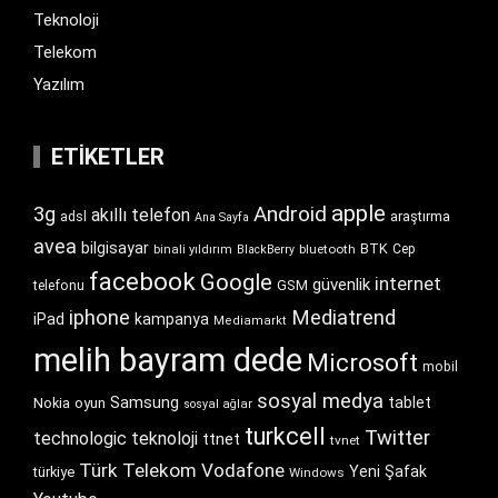
Teknoloji
Telekom
Yazılım
ETIKETLER
apple
Android
3g
akıllı telefon
araştırma
adsl
Ana Sayfa
avea
bilgisayar
BTK
bluetooth
Cep
binali yıldırım
BlackBerry
facebook
Google
internet
güvenlik
GSM
telefonu
iphone
Mediatrend
iPad
kampanya
Mediamarkt
melih bayram dede
Microsoft
mobil
sosyal medya
Samsung
tablet
Nokia
oyun
sosyal ağlar
turkcell
Twitter
technologic
teknoloji
ttnet
tvnet
Türk Telekom
Vodafone
Yeni Şafak
türkiye
Windows