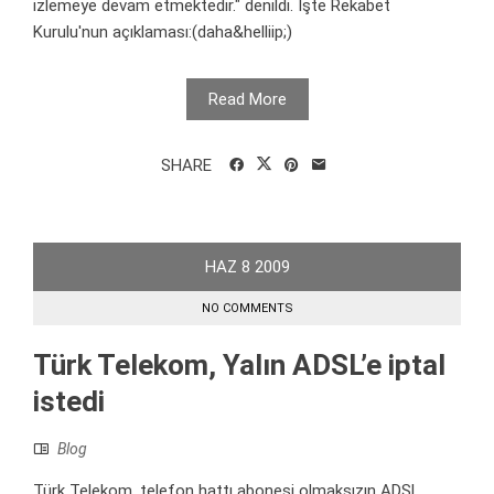
izlemeye devam etmektedir." denildi. İşte Rekabet
Kurulu'nun açıklaması:(daha&helliip;)
Read More
SHARE
HAZ
8
2009
NO COMMENTS
Türk Telekom, Yalın ADSL’e iptal
istedi
Blog
Türk Telekom, telefon hattı abonesi olmaksızın ADSL