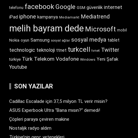
facebook
Google
internet
güvenlik
GSM
telefonu
iphone
Mediatrend
iPad
kampanya
Mediamarkt
melih bayram dede
Microsoft
mobil
sosyal medya
Samsung
tablet
Nokia
oyun
sosyal ağlar
turkcell
Twitter
technologic
teknoloji
ttnet
tvnet
Türk Telekom
Vodafone
Yeni Şafak
türkiye
Windows
Youtube
SON YAZILAR
Cadillac Escalade için 37,5 milyon TL verir misin?
ASUS Experbook Ultra “Bana mısın?” demedi!
Çöpleri paraya çeviren makine
Nostaljik radyo aldım
Türkiye’nin genç yetenekleri