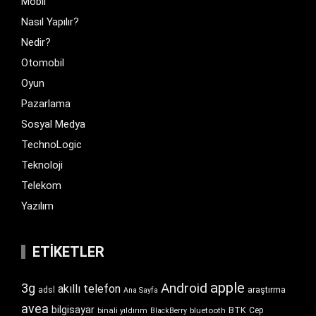
Mobil
Nasıl Yapılır?
Nedir?
Otomobil
Oyun
Pazarlama
Sosyal Medya
TechnoLogic
Teknoloji
Telekom
Yazılım
ETIKETLER
apple
Android
3g
akıllı telefon
araştırma
adsl
Ana Sayfa
avea
bilgisayar
BTK
bluetooth
Cep
binali yıldırım
BlackBerry