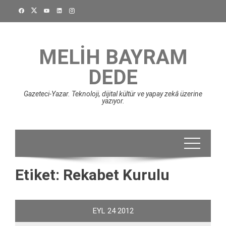
Skip
to
content
MELIH BAYRAM
DEDE
Gazeteci-Yazar. Teknoloji, dijital kültür ve yapay zekâ üzerine
yazıyor.
Etiket:
Rekabet Kurulu
EYL
24
2012