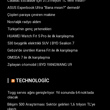
Cadillac Escalade için 37,5 milyon TL verir misin?
ASUS Experbook Ultra “Bana mısın?” demedi!
Çöpleri paraya çeviren makine
Nostaljik radyo aldım
Türkiye’nin genç yetenekleri
HUAWEI Watch Fit 5 Pro ile ilk karşılaşma
530 beygirlik elektrikli SUV | BYD Sealion 7
Gebze’de üretilen Karea Fit ile ilk karşılaşma
OMODA 7 ile ilk karşılaşma
Zıplayan otomobil | BYD YANGWANG U9
TECHNOLOGIC
Togg servis ağını genişletiyor: Yıl sonunda 64 noktada
olacak
Bilişim 500 Araştırması: Sektör gelirleri 1,6 trilyon TL’ye
ulaştı