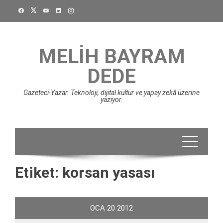
Skip
to
content
MELIH BAYRAM
DEDE
Gazeteci-Yazar. Teknoloji, dijital kültür ve yapay zekâ üzerine
yazıyor.
Etiket:
korsan yasası
OCA
20
2012