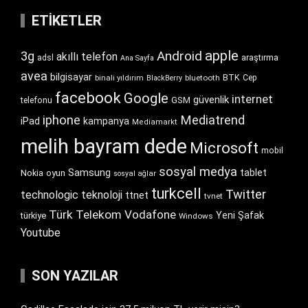
ETIKETLER
apple
Android
3g
akıllı telefon
araştırma
adsl
Ana Sayfa
avea
bilgisayar
BTK
bluetooth
Cep
binali yıldırım
BlackBerry
facebook
Google
internet
güvenlik
GSM
telefonu
iphone
Mediatrend
iPad
kampanya
Mediamarkt
melih bayram dede
Microsoft
mobil
sosyal medya
Samsung
tablet
Nokia
oyun
sosyal ağlar
turkcell
Twitter
technologic
teknoloji
ttnet
tvnet
Türk Telekom
Vodafone
Yeni Şafak
türkiye
Windows
Youtube
SON YAZILAR