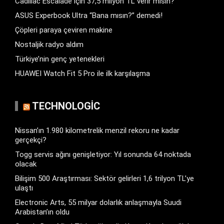
Cadillac Escalade için 37,5 milyon TL verir misin?
ASUS Experbook Ultra “Bana mısın?” demedi!
Çöpleri paraya çeviren makine
Nostaljik radyo aldım
Türkiye’nin genç yetenekleri
HUAWEI Watch Fit 5 Pro ile ilk karşılaşma
TECHNOLOGIC
Nissan’ın 1.980 kilometrelik menzil rekoru ne kadar
gerçekçi?
Togg servis ağını genişletiyor: Yıl sonunda 64 noktada
olacak
Bilişim 500 Araştırması: Sektör gelirleri 1,6 trilyon TL’ye
ulaştı
Electronic Arts, 55 milyar dolarlık anlaşmayla Suudi
Arabistan’ın oldu