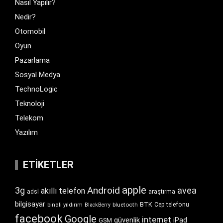
Nasıl Yapılır?
Nedir?
Otomobil
Oyun
Pazarlama
Sosyal Medya
TechnoLogic
Teknoloji
Telekom
Yazılım
ETIKETLER
apple
Android
3g
avea
akıllı telefon
araştırma
adsl
bilgisayar
BTK
bluetooth
Cep telefonu
binali yıldırım
BlackBerry
facebook
Google
internet
güvenlik
iPad
GSM