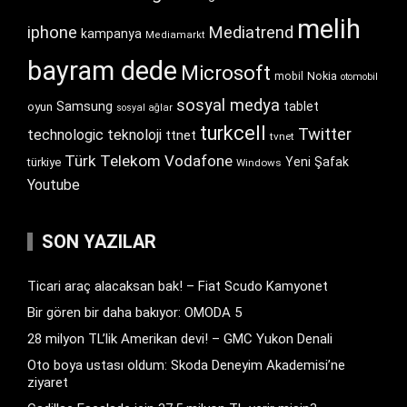
melih
iphone
Mediatrend
kampanya
Mediamarkt
bayram dede
Microsoft
Nokia
mobil
otomobil
sosyal medya
Samsung
tablet
oyun
sosyal ağlar
turkcell
Twitter
technologic
teknoloji
ttnet
tvnet
Türk Telekom
Vodafone
Yeni Şafak
türkiye
Windows
Youtube
SON YAZILAR
Ticari araç alacaksan bak! – Fiat Scudo Kamyonet
Bir gören bir daha bakıyor: OMODA 5
28 milyon TL’lik Amerikan devi! – GMC Yukon Denali
Oto boya ustası oldum: Skoda Deneyim Akademisi’ne
ziyaret