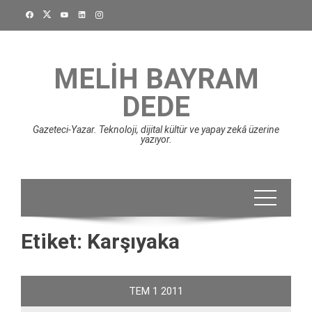
Skip
to
content
MELIH BAYRAM
DEDE
Gazeteci-Yazar. Teknoloji, dijital kültür ve yapay zekâ üzerine
yazıyor.
Etiket:
Karşıyaka
TEM
1
2011