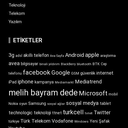
Teknoloji
Telekom
Yazılım
ETIKETLER
apple
Android
3g
akıllı telefon
araştırma
adsl
Ana Sayfa
avea
bilgisayar
BTK
bluetooth
Cep
binali yıldırım
BlackBerry
facebook
Google
internet
güvenlik
GSM
telefonu
iphone
Mediatrend
iPad
kampanya
Mediamarkt
melih bayram dede
Microsoft
mobil
sosyal medya
Samsung
tablet
Nokia
oyun
sosyal ağlar
turkcell
Twitter
technologic
teknoloji
ttnet
tvnet
Türk Telekom
Vodafone
Yeni Şafak
türkiye
Windows