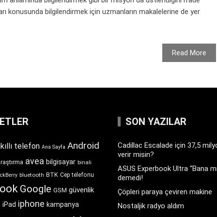
aları konusunda bilgilendirmek için uzmanların makalelerine de yer
Read More
KETLER
SON YAZILAR
Android
Cadillac Escalade için 37,5 mil
kıllı telefon
Ana Sayfa
verir misin?
avea
bilgisayar
araştırma
binali
ASUS Experbook Ultra “Bana mı
BTK
bluetooth
Cep telefonu
ckBerry
demedi!
book
Google
güvenlik
GSM
Çöpleri paraya çeviren makine
iphone
t
iPad
kampanya
Nostaljik radyo aldım