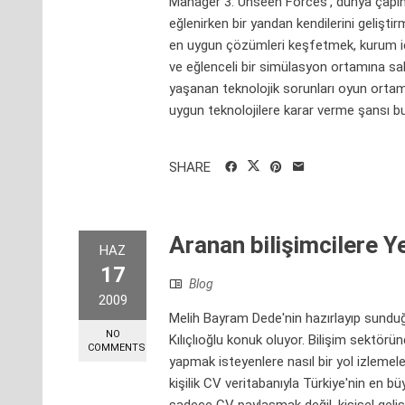
Manager 3: Unseen Forces', dünya çapı
eğlenirken bir yandan kendilerini gelişti
en uygun çözümleri keşfetmek, kurum içi
ve eğlenceli bir simülasyon ortamına sah
yaşanan teknolojik sorunları oyun ortam
uygun teknolojilere karar verme şansı bulu
SHARE
Aranan bilişimcilere Y
HAZ
17
Blog
2009
Melih Bayram Dede'nin hazırlayıp sundu
NO
Kılıçlıoğlu konuk oluyor. Bilişim sektörün
COMMENTS
yapmak isteyenlere nasıl bir yol izlemel
kişilik CV veritabanıyla Türkiye'nin en büy
sadece CV paylaşmak değil, kişisel geliş