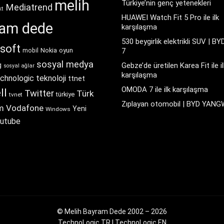
melih
Türkiye’nin genç yetenekleri
Mediatrend
kt
HUAWEI Watch Fit 5 Pro ile ilk
ram dede
karşılaşma
530 beygirlik elektrikli SUV | BY
soft
Nokia
oyun
7
mobil
sosyal medya
g
Gebze’de üretilen Karea Fit ile il
sosyal ağlar
karşılaşma
chnologic
teknoloji
ttnet
OMODA 7 ile ilk karşılaşma
ll
Twitter
Türk
türkiye
tvnet
Zıplayan otomobil | BYD YAN
m
Vodafone
Yeni
Windows
utube
© Melih Bayram Dede 2002 – 2026
TechnoLogic TR
|
TechnoLogic EN