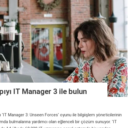
apıyı IT Manager 3 ile bulun
 'IT Manager 3: Unseen Forces' oyunu ile bilgiişlem yöneticilerinin
amda bulmalarına yardımcı olan eğlenceli bir çözüm sunuyor. 'IT