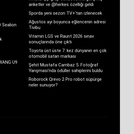
anketler ve @herkes özelliği geldi
Sporda yeni sezon TV+’tan izlenecek
Ağustos ayı boyunca eğlencenin adresi
D Sealion
Tivibu
Vitamin LGS ve Raunt 2026 sınav
k
sonuçlarında öne çıktı
Toyota üst üste 7. kez dünyanın en çok
otomobil satan markası
GWANG U9
Şehit Mustafa Cambaz 5. Fotoğraf
Yarışması’nda ödüller sahiplerini buldu
Roborock Qrevo 2 Pro robot süpürge
neler sunuyor?