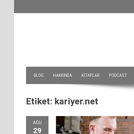
Skip
to
content
BLOG
HAKKINDA
KITAPLAR
PODCAST
Etiket:
kariyer.net
AĞU
29