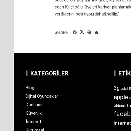
eden Kılıçlıoğlu, üyeleri kariyer planlam
verdiklerini belirtiyor.(daha&helliip;)
SHARE
KATEGORILER
ETI
3g
Blog
a
adsl
Dijital Oyuncaklar
apple
Donanim
yıldırım
Bla
face
Güvenlik
İnternet
interne
Kurumsal