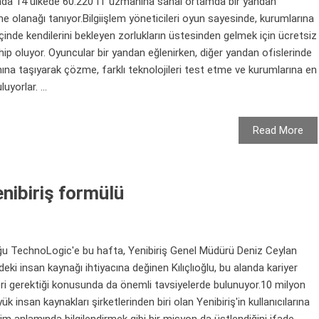
nda 14 ülkede 60.220 IT uzmanına sanal ortamda bir yandan
rme olanağı tanıyor.Bilgiişlem yöneticileri oyun sayesinde, kurumlarına
nde kendilerini bekleyen zorlukların üstesinden gelmek için ücretsiz
ip oluyor. Oyuncular bir yandan eğlenirken, diğer yandan ofislerinde
ına taşıyarak çözme, farklı teknolojileri test etme ve kurumlarına en
yorlar. ...
Read More
enibiriş formülü
ğu TechnoLogic'e bu hafta, Yenibiriş Genel Müdürü Deniz Ceylan
deki insan kaynağı ihtiyacına değinen Kılıçlıoğlu, bu alanda kariyer
eri gerektiği konusunda da önemli tavsiyelerde bulunuyor.10 milyon
ük insan kaynakları şirketlerinden biri olan Yenibiriş'in kullanıcılarına
im anlamında bilgilendirmek gibi bir misyon da üstlendiğini ifade