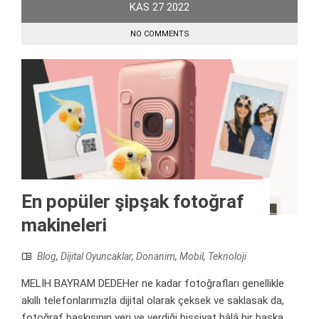
KAS
27
2022
NO COMMENTS
En popüler şipşak fotoğraf
makineleri
Blog
,
Dijital Oyuncaklar
,
Donanim
,
Mobil
,
Teknoloji
MELİH BAYRAM DEDEHer ne kadar fotoğrafları genellikle
akıllı telefonlarımızla dijital olarak çeksek ve saklasak da,
fotoğraf baskısının yeri ve verdiği hissiyat hâlâ bir başka.