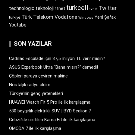
turkcell
Twitter
technologic
teknoloji
ttnet
tvnet
Türk Telekom
Vodafone
Yeni Şafak
türkiye
Windows
Youtube
SON YAZILAR
Cadillac Escalade için 37,5 milyon TL verir misin?
ASUS Experbook Ultra “Bana mısın?” demedi!
Çöpleri paraya çeviren makine
Nostaljik radyo aldım
Türkiye’nin genç yetenekleri
HUAWEI Watch Fit 5 Pro ile ilk karşılaşma
530 beygirlik elektrikli SUV | BYD Sealion 7
Gebze’de üretilen Karea Fit ile ilk karşılaşma
OMODA 7 ile ilk karşılaşma