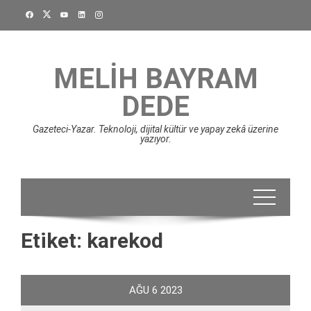
Skip
to
content
MELIH BAYRAM
DEDE
Gazeteci-Yazar. Teknoloji, dijital kültür ve yapay zekâ üzerine
yazıyor.
Etiket:
karekod
AĞU
6
2023