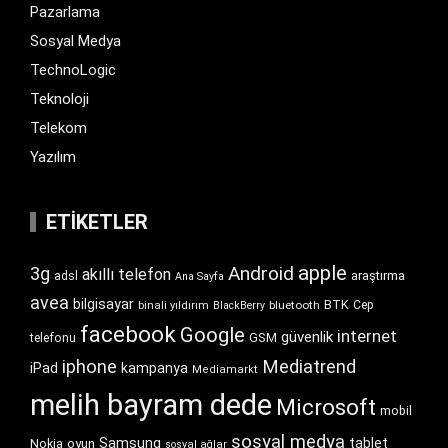
Pazarlama
Sosyal Medya
TechnoLogic
Teknoloji
Telekom
Yazılım
ETIKETLER
apple
Android
3g
akıllı telefon
araştırma
adsl
Ana Sayfa
avea
bilgisayar
BTK
bluetooth
Cep
binali yıldırım
BlackBerry
facebook
Google
internet
güvenlik
GSM
telefonu
iphone
Mediatrend
iPad
kampanya
Mediamarkt
melih bayram dede
Microsoft
mobil
sosyal medya
Samsung
tablet
Nokia
oyun
sosyal ağlar