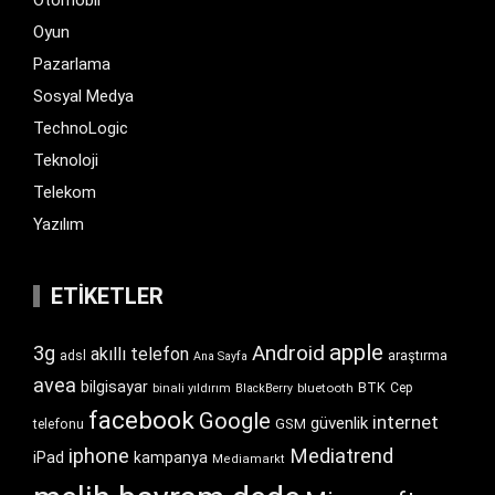
Otomobil
Oyun
Pazarlama
Sosyal Medya
TechnoLogic
Teknoloji
Telekom
Yazılım
ETIKETLER
apple
Android
3g
akıllı telefon
araştırma
adsl
Ana Sayfa
avea
bilgisayar
BTK
bluetooth
Cep
binali yıldırım
BlackBerry
facebook
Google
internet
güvenlik
GSM
telefonu
iphone
Mediatrend
iPad
kampanya
Mediamarkt