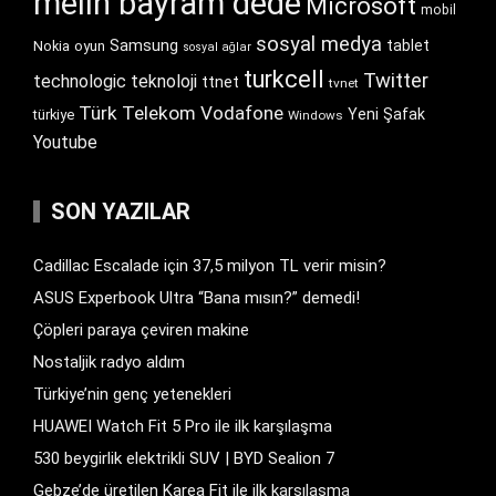
melih bayram dede
Microsoft
mobil
sosyal medya
Samsung
tablet
Nokia
oyun
sosyal ağlar
turkcell
Twitter
technologic
teknoloji
ttnet
tvnet
Türk Telekom
Vodafone
Yeni Şafak
türkiye
Windows
Youtube
SON YAZILAR
Cadillac Escalade için 37,5 milyon TL verir misin?
ASUS Experbook Ultra “Bana mısın?” demedi!
Çöpleri paraya çeviren makine
Nostaljik radyo aldım
Türkiye’nin genç yetenekleri
HUAWEI Watch Fit 5 Pro ile ilk karşılaşma
530 beygirlik elektrikli SUV | BYD Sealion 7
Gebze’de üretilen Karea Fit ile ilk karşılaşma