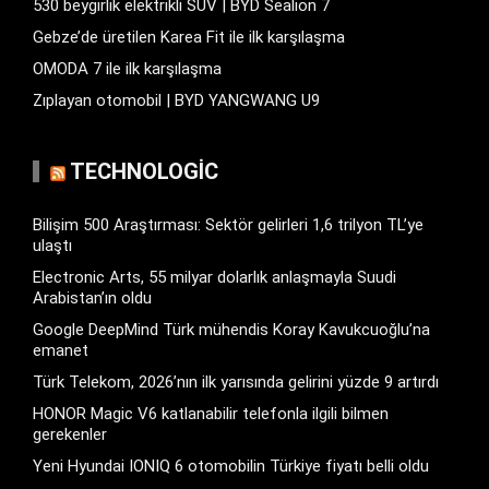
530 beygirlik elektrikli SUV | BYD Sealion 7
Gebze’de üretilen Karea Fit ile ilk karşılaşma
OMODA 7 ile ilk karşılaşma
Zıplayan otomobil | BYD YANGWANG U9
TECHNOLOGIC
Bilişim 500 Araştırması: Sektör gelirleri 1,6 trilyon TL’ye
ulaştı
Electronic Arts, 55 milyar dolarlık anlaşmayla Suudi
Arabistan’ın oldu
Google DeepMind Türk mühendis Koray Kavukcuoğlu’na
emanet
Türk Telekom, 2026’nın ilk yarısında gelirini yüzde 9 artırdı
HONOR Magic V6 katlanabilir telefonla ilgili bilmen
gerekenler
Yeni Hyundai IONIQ 6 otomobilin Türkiye fiyatı belli oldu