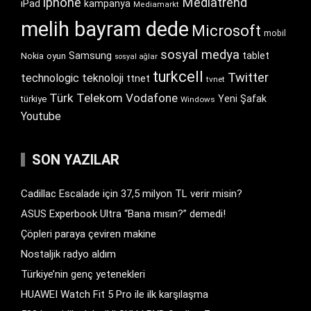
iphone
Mediatrend
iPad
kampanya
Mediamarkt
melih bayram dede
Microsoft
mobil
sosyal medya
Samsung
tablet
Nokia
oyun
sosyal ağlar
turkcell
Twitter
technologic
teknoloji
ttnet
tvnet
Türk Telekom
Vodafone
Yeni Şafak
türkiye
Windows
Youtube
SON YAZILAR
Cadillac Escalade için 37,5 milyon TL verir misin?
ASUS Experbook Ultra “Bana mısın?” demedi!
Çöpleri paraya çeviren makine
Nostaljik radyo aldım
Türkiye’nin genç yetenekleri
HUAWEI Watch Fit 5 Pro ile ilk karşılaşma