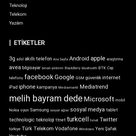
Teknoloji
Telekom
Yazılım
ETIKETLER
apple
Android
3g
akıllı telefon
araştırma
adsl
Ana Sayfa
avea
bilgisayar
BTK
bluetooth
Cep
binali yıldırım
BlackBerry
facebook
Google
internet
güvenlik
GSM
telefonu
iphone
Mediatrend
iPad
kampanya
Mediamarkt
melih bayram dede
Microsoft
mobil
sosyal medya
Samsung
tablet
Nokia
oyun
sosyal ağlar
turkcell
Twitter
technologic
teknoloji
ttnet
tvnet
Türk Telekom
Vodafone
Yeni Şafak
türkiye
Windows