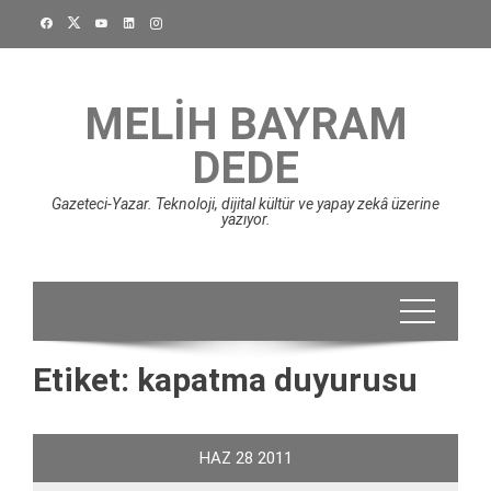
Skip
to
content
MELIH BAYRAM
DEDE
Gazeteci-Yazar. Teknoloji, dijital kültür ve yapay zekâ üzerine
yazıyor.
Etiket:
kapatma duyurusu
HAZ
28
2011