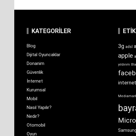
KATEGORILER
ETI
3g
Blog
a
adsl
Dijital Oyuncaklar
apple
Donanim
yıldırım
Bla
face
Güvenlik
İnternet
interne
Kurumsal
Mediamar
Mobil
bay
Nasıl Yapılır?
Nedir?
Micro
Otomobil
Samsun
Oyun