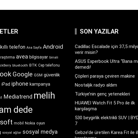
KETLER
SON YAZILAR
Android
Cadillac Escalade için 37,5 mil
kıllı telefon
Ana Sayfa
verir misin?
avea
bilgisayar
araştırma
binali
ASUS Experbook Ultra “Bana mı
BTK
bluetooth
Cep telefonu
ckBerry
demedi!
book
Google
güvenlik
GSM
Çöpleri paraya çeviren makine
iphone
t
iPad
kampanya
Nostaljik radyo aldım
melih
Türkiye’nin genç yetenekleri
Mediatrend
kt
HUAWEI Watch Fit 5 Pro ile ilk
ram dede
karşılaşma
530 beygirlik elektrikli SUV | BY
soft
Nokia
oyun
7
mobil
sosyal medya
g
Gebze’de üretilen Karea Fit ile il
sosyal ağlar