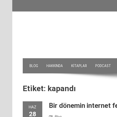
Skip
to
content
BLOG
HAKKINDA
KITAPLAR
PODCAST
Etiket:
kapandı
Bir dönemin internet 
HAZ
28
Blog