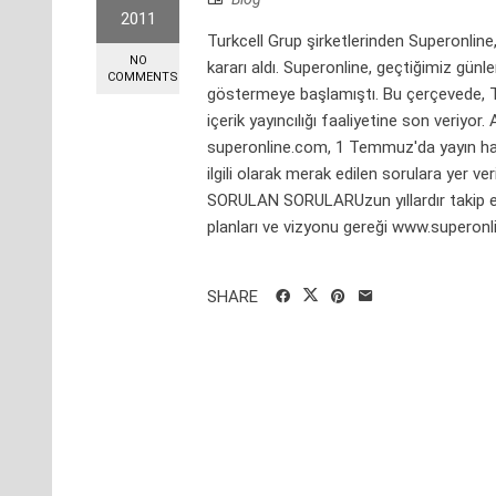
2011
Turkcell Grup şirketlerinden Superonlin
NO
kararı aldı. Superonline, geçtiğimiz günle
COMMENTS
göstermeye başlamıştı. Bu çerçevede, T
içerik yayıncılığı faaliyetine son veriyor
superonline.com, 1 Temmuz'da yayın ha
ilgili olarak merak edilen sorulara yer 
SORULAN SORULARUzun yıllardır takip ett
planları ve vizyonu gereği www.superonli
SHARE