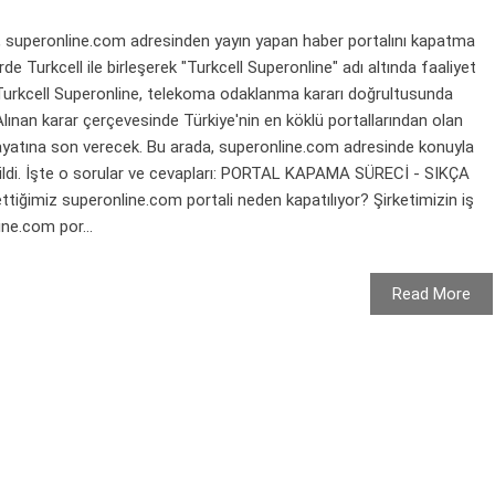
e, superonline.com adresinden yayın yapan haber portalını kapatma
rde Turkcell ile birleşerek "Turkcell Superonline" adı altında faaliyet
urkcell Superonline, telekoma odaklanma kararı doğrultusunda
. Alınan karar çerçevesinde Türkiye'nin en köklü portallarından olan
yatına son verecek. Bu arada, superonline.com adresinde konuyla
verildi. İşte o sorular ve cevapları: PORTAL KAPAMA SÜRECİ - SIKÇA
iğimiz superonline.com portali neden kapatılıyor? Şirketimizin iş
ne.com por...
Read More