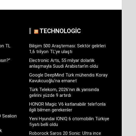
TECHNOLOGIC
yon TL
Bilişim 500 Araştırması: Sektör gelirleri
1,6 trilyon TL’ye ulaştı
sın?”
Electronic Arts, 55 milyar dolarlık
anlaşmayla Suudi Arabistan’ın oldu
Google DeepMind Türk mühendis Koray
Kavukcuoğlu’na emanet
Türk Telekom, 2026’nın ilk yarısında
gelirini yüzde 9 artırdı
HONOR Magic V6 katlanabilir telefonla
ilgili bilmen gerekenler
D Sealion
Yeni Hyundai IONIQ 6 otomobilin Türkiye
fiyatı belli oldu
k
Roborock Saros 20 Sonic: Ultra ince