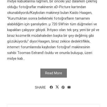
midye kabuklarına rağmen, bir önceki yaz dalarken çekmiş
olduğu fotoğraflar makinenin xD-Picture kartından
okunabiliyordu!Kaybolan makineyi bulan Kaido Haagen,
"Kuruttuktan sonra bellekteki fotoğrafların tamamını
alabildiğim için şanslıydım. µ 720 SW'nin tüm düğmeleri ve
kapakları çalışıyor gibiydi. İhtiyacı olan tek şey, yeni bir pil ve
biraz kozmetik müdahaleden başka bir şey değilmiş gibi
gözüküyordu" diyor.Haagen, biraz zekice dedektiflikle,
internet forumlarında kaybolan fotoğraf makinesinin
sahibi Toomas Eelrand'ı buldu ve onunla buluşup, üzeri
midye kab...
Read More
SHARE
Arama: