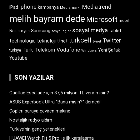
iphone
Mediatrend
iPad
kampanya
Mediamarkt
melih bayram dede
Microsoft
mobil
sosyal medya
Samsung
tablet
Nokia
oyun
sosyal ağlar
turkcell
Twitter
technologic
teknoloji
ttnet
tvnet
Türk Telekom
Vodafone
Yeni Şafak
türkiye
Windows
Youtube
SON YAZILAR
Cadillac Escalade için 37,5 milyon TL verir misin?
ASUS Experbook Ultra “Bana mısın?” demedi!
Çöpleri paraya çeviren makine
Nostaljik radyo aldım
Türkiye’nin genç yetenekleri
HUAWEI Watch Fit 5 Pro ile ilk karşılaşma