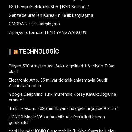
530 beygirlik elektrikli SUV | BYD Sealion 7
Gebze’de üretilen Karea Fit ile ilk karşılaşma
OMODA 7 ile ilk karşılaşma
Zıplayan otomobil | BYD YANGWANG U9
TECHNOLOGIC
Bilişim 500 Araştırması: Sektör gelirleri 1,6 trilyon TL’ye
ulaştı
Electronic Arts, 55 milyar dolarlık anlaşmayla Suudi
Arabistan’ın oldu
Google DeepMind Türk mühendis Koray Kavukcuoğlu’na
emanet
Türk Telekom, 2026’nın ilk yarısında gelirini yüzde 9 artırdı
HONOR Magic V6 katlanabilir telefonla ilgili bilmen
gerekenler
Yeni Hyundai IONIQ 6 otomobilin Türkiye fiyatı belli oldu