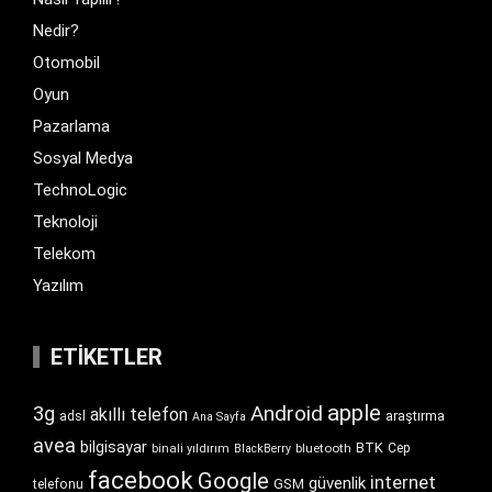
Nedir?
Otomobil
Oyun
Pazarlama
Sosyal Medya
TechnoLogic
Teknoloji
Telekom
Yazılım
ETIKETLER
apple
Android
3g
akıllı telefon
araştırma
adsl
Ana Sayfa
avea
bilgisayar
BTK
bluetooth
Cep
binali yıldırım
BlackBerry
facebook
Google
internet
güvenlik
GSM
telefonu