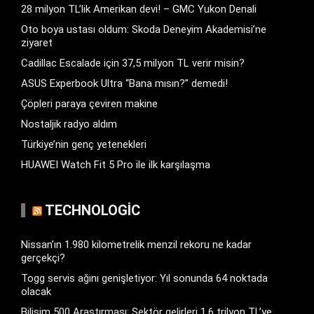
28 milyon TL’lik Amerikan devi! – GMC Yukon Denali
Oto boya ustası oldum: Skoda Deneyim Akademisi’ne
ziyaret
Cadillac Escalade için 37,5 milyon TL verir misin?
ASUS Experbook Ultra “Bana mısın?” demedi!
Çöpleri paraya çeviren makine
Nostaljik radyo aldım
Türkiye’nin genç yetenekleri
HUAWEI Watch Fit 5 Pro ile ilk karşılaşma
TECHNOLOGIC
Nissan’ın 1.980 kilometrelik menzil rekoru ne kadar
gerçekçi?
Togg servis ağını genişletiyor: Yıl sonunda 64 noktada
olacak
Bilişim 500 Araştırması: Sektör gelirleri 1,6 trilyon TL’ye