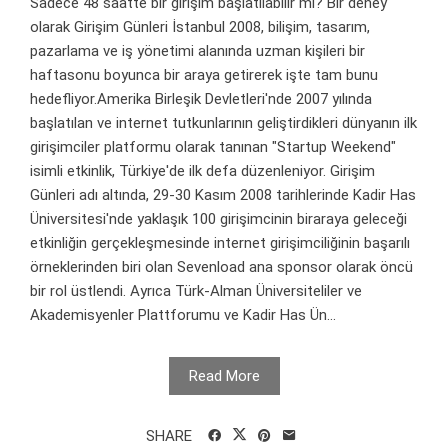
Sadece 48 saatte bir girişim başlatılabilir mi? Bir deney
olarak Girişim Günleri İstanbul 2008, bilişim, tasarım,
pazarlama ve iş yönetimi alanında uzman kişileri bir
haftasonu boyunca bir araya getirerek işte tam bunu
hedefliyor.Amerika Birleşik Devletleri'nde 2007 yılında
başlatılan ve internet tutkunlarının geliştirdikleri dünyanın ilk
girişimciler platformu olarak tanınan "Startup Weekend"
isimli etkinlik, Türkiye'de ilk defa düzenleniyor. Girişim
Günleri adı altında, 29-30 Kasım 2008 tarihlerinde Kadir Has
Üniversitesi'nde yaklaşık 100 girişimcinin biraraya geleceği
etkinliğin gerçekleşmesinde internet girişimciliğinin başarılı
örneklerinden biri olan Sevenload ana sponsor olarak öncü
bir rol üstlendi. Ayrıca Türk-Alman Üniversiteliler ve
Akademisyenler Plattforumu ve Kadir Has Ün...
Read More
SHARE