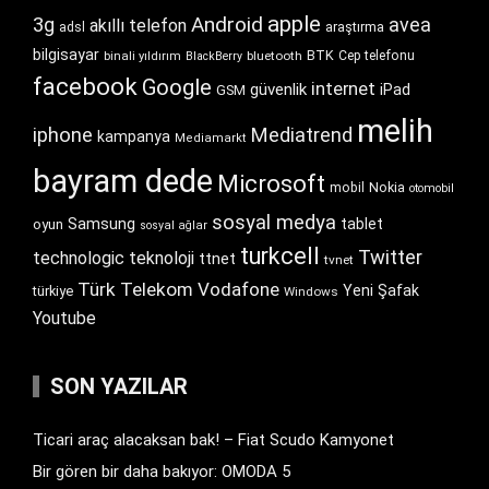
apple
Android
3g
avea
akıllı telefon
araştırma
adsl
bilgisayar
BTK
bluetooth
Cep telefonu
binali yıldırım
BlackBerry
facebook
Google
internet
güvenlik
iPad
GSM
melih
iphone
Mediatrend
kampanya
Mediamarkt
bayram dede
Microsoft
Nokia
mobil
otomobil
sosyal medya
Samsung
tablet
oyun
sosyal ağlar
turkcell
Twitter
technologic
teknoloji
ttnet
tvnet
Türk Telekom
Vodafone
Yeni Şafak
türkiye
Windows
Youtube
SON YAZILAR
Ticari araç alacaksan bak! – Fiat Scudo Kamyonet
Bir gören bir daha bakıyor: OMODA 5