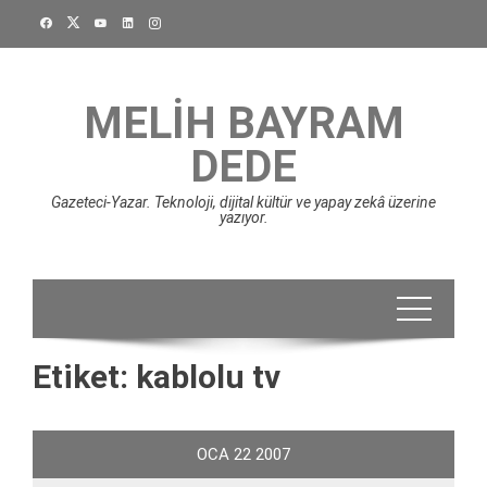
Skip
to
content
MELIH BAYRAM
DEDE
Gazeteci-Yazar. Teknoloji, dijital kültür ve yapay zekâ üzerine
yazıyor.
Etiket:
kablolu tv
OCA
22
2007