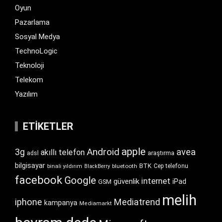
Oyun
Pazarlama
Sosyal Medya
TechnoLogic
Teknoloji
Telekom
Yazılım
ETIKETLER
apple
Android
3g
avea
akıllı telefon
araştırma
adsl
bilgisayar
BTK
bluetooth
Cep telefonu
binali yıldırım
BlackBerry
facebook
Google
internet
güvenlik
iPad
GSM
melih
iphone
Mediatrend
kampanya
Mediamarkt