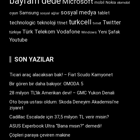
bayram dede
Microsoft
Nokia
mobil
otomobil
sosyal medya
Samsung
tablet
oyun
sosyal ağlar
turkcell
Twitter
technologic
teknoloji
ttnet
tvnet
Türk Telekom
Vodafone
Yeni Şafak
türkiye
Windows
Youtube
SON YAZILAR
Ticari araç alacaksan bak! – Fiat Scudo Kamyonet
Bir gören bir daha bakıyor: OMODA 5
28 milyon TL’lik Amerikan devi! – GMC Yukon Denali
Oto boya ustası oldum: Skoda Deneyim Akademisi’ne
ziyaret
Cadillac Escalade için 37,5 milyon TL verir misin?
ASUS Experbook Ultra “Bana mısın?” demedi!
Çöpleri paraya çeviren makine