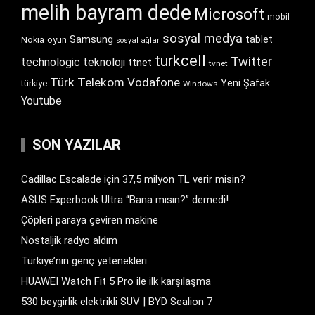
melih bayram dede
Microsoft
mobil
sosyal medya
Samsung
tablet
Nokia
oyun
sosyal ağlar
turkcell
Twitter
technologic
teknoloji
ttnet
tvnet
Türk Telekom
Vodafone
Yeni Şafak
türkiye
Windows
Youtube
SON YAZILAR
Cadillac Escalade için 37,5 milyon TL verir misin?
ASUS Experbook Ultra “Bana mısın?” demedi!
Çöpleri paraya çeviren makine
Nostaljik radyo aldım
Türkiye’nin genç yetenekleri
HUAWEI Watch Fit 5 Pro ile ilk karşılaşma
530 beygirlik elektrikli SUV | BYD Sealion 7