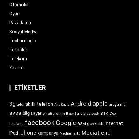
Otomobil
Oyun
Pazarlama
Sosyal Medya
TechnoLogic
Teknoloji
Telekom
Yazılım
ETIKETLER
apple
Android
3g
akıllı telefon
araştırma
adsl
Ana Sayfa
avea
bilgisayar
BTK
bluetooth
Cep
binali yıldırım
BlackBerry
facebook
Google
internet
güvenlik
GSM
telefonu
iphone
Mediatrend
iPad
kampanya
Mediamarkt