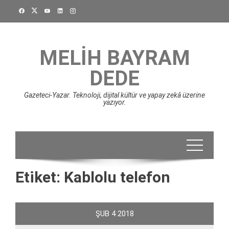
Skip
to
content
MELIH BAYRAM
DEDE
Gazeteci-Yazar. Teknoloji, dijital kültür ve yapay zekâ üzerine
yazıyor.
Etiket:
Kablolu telefon
ŞUB
4
2018