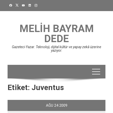
Skip
to
content
MELIH BAYRAM
DEDE
Gazeteci-Yazar. Teknoloji, dijital kültür ve yapay zekâ üzerine
yazıyor.
Etiket:
Juventus
AĞU
24
2009