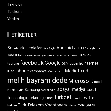
Teknoloji
Telekom
Yazılım
ETIKETLER
apple
Android
3g
akıllı telefon
araştırma
adsl
Ana Sayfa
avea
bilgisayar
BTK
bluetooth
Cep
binali yıldırım
BlackBerry
facebook
Google
internet
güvenlik
GSM
telefonu
iphone
Mediatrend
iPad
kampanya
Mediamarkt
melih bayram dede
Microsoft
mobil
sosyal medya
Samsung
tablet
Nokia
oyun
sosyal ağlar
turkcell
Twitter
technologic
teknoloji
ttnet
tvnet
Türk Telekom
Vodafone
Yeni Şafak
türkiye
Windows