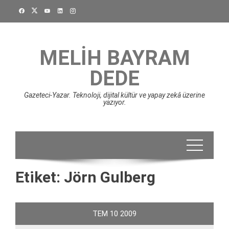
Skip
to
content
MELIH BAYRAM
DEDE
Gazeteci-Yazar. Teknoloji, dijital kültür ve yapay zekâ üzerine
yazıyor.
Etiket:
Jörn Gulberg
TEM
10
2009