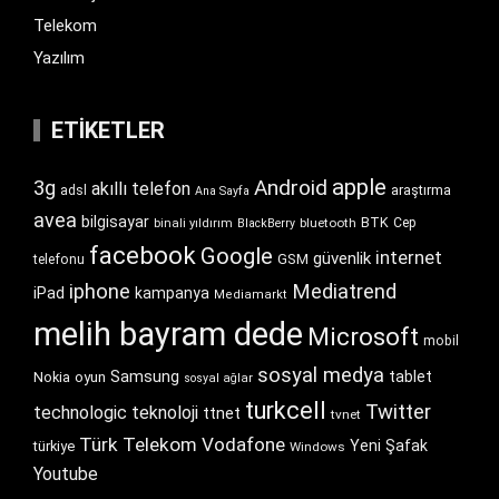
Telekom
Yazılım
ETIKETLER
apple
Android
3g
akıllı telefon
araştırma
adsl
Ana Sayfa
avea
bilgisayar
BTK
bluetooth
Cep
binali yıldırım
BlackBerry
facebook
Google
internet
güvenlik
GSM
telefonu
iphone
Mediatrend
iPad
kampanya
Mediamarkt
melih bayram dede
Microsoft
mobil
sosyal medya
Samsung
tablet
Nokia
oyun
sosyal ağlar
turkcell
Twitter
technologic
teknoloji
ttnet
tvnet
Türk Telekom
Vodafone
Yeni Şafak
türkiye
Windows
Youtube