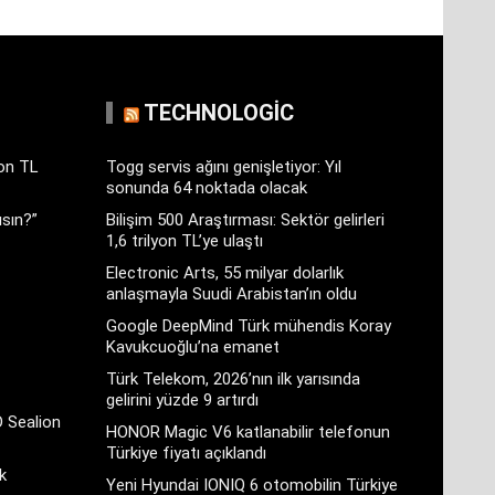
TECHNOLOGIC
yon TL
Togg servis ağını genişletiyor: Yıl
sonunda 64 noktada olacak
sın?”
Bilişim 500 Araştırması: Sektör gelirleri
1,6 trilyon TL’ye ulaştı
Electronic Arts, 55 milyar dolarlık
anlaşmayla Suudi Arabistan’ın oldu
Google DeepMind Türk mühendis Koray
Kavukcuoğlu’na emanet
Türk Telekom, 2026’nın ilk yarısında
gelirini yüzde 9 artırdı
D Sealion
HONOR Magic V6 katlanabilir telefonun
Türkiye fiyatı açıklandı
k
Yeni Hyundai IONIQ 6 otomobilin Türkiye