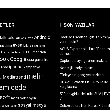
KETLER
SON YAZILAR
Android
Cadillac Escalade için 37,5 mil
kıllı telefon
Ana Sayfa
verir misin?
avea
bilgisayar
araştırma
binali
ASUS Experbook Ultra “Bana mı
BTK
bluetooth
Cep telefonu
ckBerry
demedi!
book
Google
güvenlik
GSM
Çöpleri paraya çeviren makine
iphone
t
iPad
kampanya
Nostaljik radyo aldım
melih
Türkiye’nin genç yetenekleri
Mediatrend
kt
HUAWEI Watch Fit 5 Pro ile ilk
ram dede
karşılaşma
530 beygirlik elektrikli SUV | BY
soft
Nokia
oyun
7
mobil
sosyal medya
g
Gebze’de üretilen Karea Fit ile il
sosyal ağlar