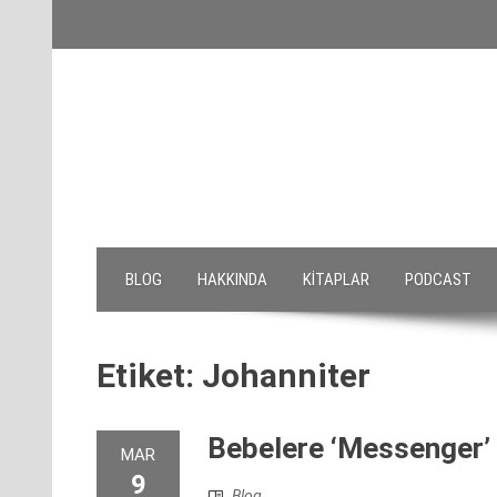
Skip
to
content
BLOG
HAKKINDA
KITAPLAR
PODCAST
Etiket:
Johanniter
Bebelere ‘Messenger’
MAR
9
Blog