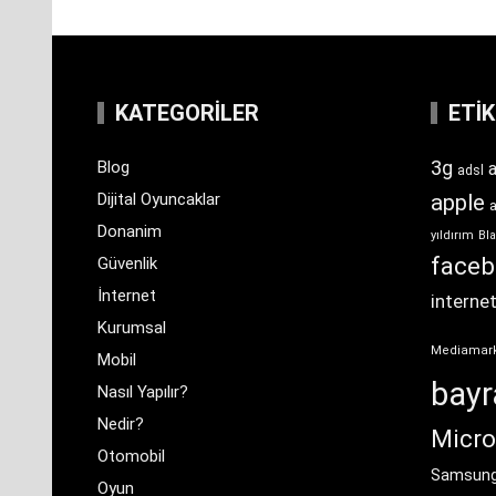
KATEGORILER
ETI
3g
Blog
a
adsl
Dijital Oyuncaklar
apple
Donanim
yıldırım
Bla
face
Güvenlik
İnternet
interne
Kurumsal
Mediamar
Mobil
bay
Nasıl Yapılır?
Nedir?
Micro
Otomobil
Samsun
Oyun