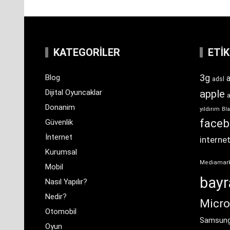
KATEGORILER
ETI
3g
Blog
a
adsl
Dijital Oyuncaklar
apple
Donanim
yıldırım
Bla
face
Güvenlik
İnternet
interne
Kurumsal
Mediamar
Mobil
bay
Nasıl Yapılır?
Nedir?
Micro
Otomobil
Samsun
Oyun