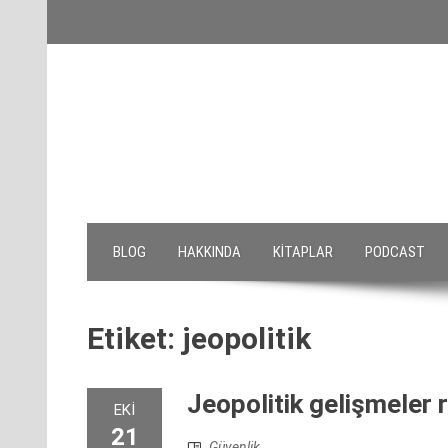
Skip
to
content
BLOG
HAKKINDA
KITAPLAR
PODCAST
Etiket:
jeopolitik
Jeopolitik gelişmeler ri
EKI
21
Güvenlik