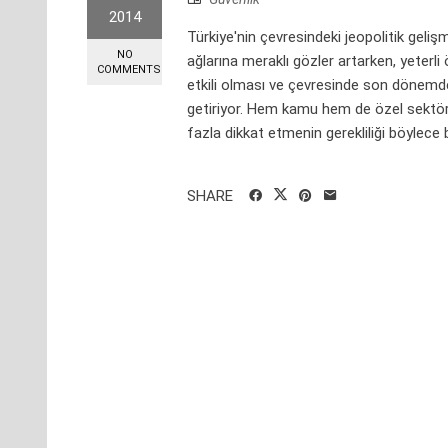
2014
Türkiye'nin çevresindeki jeopolitik geli
NO
ağlarına meraklı gözler artarken, yeterl
COMMENTS
etkili olması ve çevresinde son dönemde 
getiriyor. Hem kamu hem de özel sektör a
fazla dikkat etmenin gerekliliği böylece b
SHARE