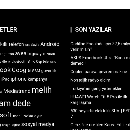
KETLER
SON YAZILAR
Android
Cadillac Escalade için 37,5 mil
kıllı telefon
Ana Sayfa
verir misin?
avea
bilgisayar
araştırma
binali
ASUS Experbook Ultra “Bana mı
BTK
bluetooth
Cep telefonu
ckBerry
demedi!
book
Google
güvenlik
GSM
Çöpleri paraya çeviren makine
iphone
t
iPad
kampanya
Nostaljik radyo aldım
melih
Türkiye’nin genç yetenekleri
Mediatrend
kt
HUAWEI Watch Fit 5 Pro ile ilk
ram dede
karşılaşma
530 beygirlik elektrikli SUV | BY
soft
Nokia
oyun
7
mobil
sosyal medya
g
Gebze’de üretilen Karea Fit ile il
sosyal ağlar