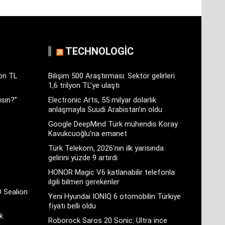
TECHNOLOGIC
yon TL
Bilişim 500 Araştırması: Sektör gelirleri
1,6 trilyon TL’ye ulaştı
sın?”
Electronic Arts, 55 milyar dolarlık
anlaşmayla Suudi Arabistan’ın oldu
Google DeepMind Türk mühendis Koray
Kavukcuoğlu’na emanet
Türk Telekom, 2026’nın ilk yarısında
gelirini yüzde 9 artırdı
HONOR Magic V6 katlanabilir telefonla
ilgili bilmen gerekenler
D Sealion
Yeni Hyundai IONIQ 6 otomobilin Türkiye
fiyatı belli oldu
k
Roborock Saros 20 Sonic: Ultra ince