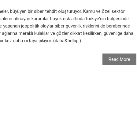
şmeler, büyüyen bir siber tehdit oluşturuyor. Kamu ve özel sektör
i önlemi almayan kurumlar büyük risk altındaTürkiye'nin bölgesinde
yaşanan jeopolitik olaylar siber güvenlik risklerini de beraberinde
ğlarına meraklı kulaklar ve gözler dikkat kesilirken, güvenliğe daha
ir kez daha ortaya çıkıyor. (daha&helliip;)
Read More