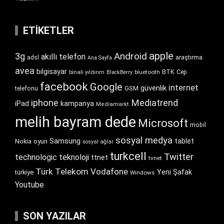
ETIKETLER
apple
Android
3g
akıllı telefon
araştırma
adsl
Ana Sayfa
avea
bilgisayar
BTK
bluetooth
Cep
binali yıldırım
BlackBerry
facebook
Google
internet
güvenlik
GSM
telefonu
iphone
Mediatrend
iPad
kampanya
Mediamarkt
melih bayram dede
Microsoft
mobil
sosyal medya
Samsung
tablet
Nokia
oyun
sosyal ağlar
turkcell
Twitter
technologic
teknoloji
ttnet
tvnet
Türk Telekom
Vodafone
Yeni Şafak
türkiye
Windows
Youtube
SON YAZILAR