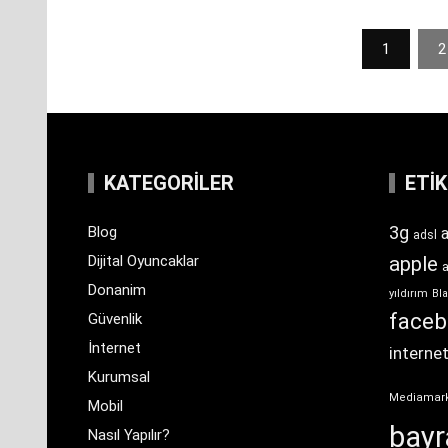
Yazı
1
2
sayfalaması
KATEGORILER
ETI
3g
Blog
a
adsl
Dijital Oyuncaklar
apple
Donanim
yıldırım
Bla
face
Güvenlik
İnternet
interne
Kurumsal
Mediamar
Mobil
bay
Nasıl Yapılır?