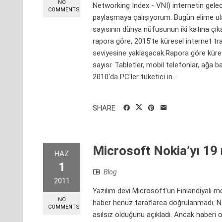
NO
Networking Index - VNI) internetin gelece
COMMENTS
paylaşmaya çalışıyorum. Bugün elime ulaş
sayısının dünya nüfusunun iki katına çık
rapora göre, 2015'te küresel internet tr
seviyesine yaklaşacak.Rapora göre kürese
sayısı: Tabletler, mobil telefonlar, ağa b
2010'da PC'ler tüketici in...
SHARE
Microsoft Nokia’yı 19 
HAZ
1
Blog
2011
Yazılım devi Microsoft'un Finlandiyalı mob
NO
haber henüz taraflarca doğrulanmadı. 
COMMENTS
asılsız olduğunu açıkladı. Ancak haberi 