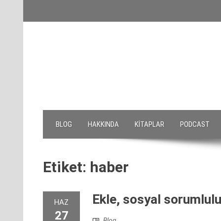
Skip
to
content
BLOG
HAKKINDA
KITAPLAR
PODCAST
Etiket:
haber
Ekle, sosyal sorumlulu
HAZ
27
Blog