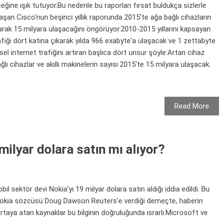
ğine ışık tutuyor.Bu nedenle bu raporları fırsat buldukça sizlerle
an Cisco'nun beşinci yıllık raporunda 2015'te ağa bağlı cihazların
arak 15 milyara ulaşacağını öngörüyor.2010-2015 yıllarını kapsayan
afiği dört katına çıkarak yılda 966 exabyte'a ulaşacak ve 1 zettabyte
l internet trafiğini artıran başlıca dört unsur şöyle:Artan cihaz
ağlı cihazlar ve akıllı makinelerin sayısı 2015'te 15 milyara ulaşacak.
Read More
milyar dolara satın mı alıyor?
il sektör devi Nokia'yı 19 milyar dolara satın aldığı iddia edildi. Bu
Nokia sözcüsü Doug Dawson Reuters'e verdiği demeçte, haberin
ortaya atan kaynaklar bu bilginin doğruluğunda ısrarlı.Microsoft ve