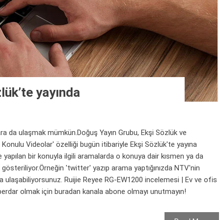
lük’te yayında
olara da ulaşmak mümkün.Doğuş Yayın Grubu, Ekşi Sözlük ve
Konulu Videolar' özelliği bugün itibariyle Ekşi Sözlük'te yayına
te yapılan bir konuyla ilgili aramalarda o konuya dair kısmen ya da
 gösteriliyor.Örneğin 'twitter' yazıp arama yaptığınızda NTV'nin
na ulaşabiliyorsunuz. Ruijie Reyee RG-EW1200 incelemesi | Ev ve ofis
aberdar olmak için buradan kanala abone olmayı unutmayın!