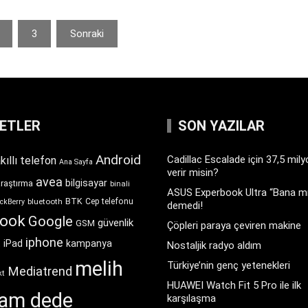
3
Sonraki
KETLER
SON YAZILAR
Android
Cadillac Escalade için 37,5 mil
kıllı telefon
Ana Sayfa
verir misin?
avea
bilgisayar
araştırma
binali
ASUS Experbook Ultra “Bana mı
BTK
bluetooth
Cep telefonu
ckBerry
demedi!
book
Google
güvenlik
GSM
Çöpleri paraya çeviren makine
iphone
t
iPad
kampanya
Nostaljik radyo aldım
melih
Türkiye’nin genç yetenekleri
Mediatrend
kt
HUAWEI Watch Fit 5 Pro ile ilk
ram dede
karşılaşma