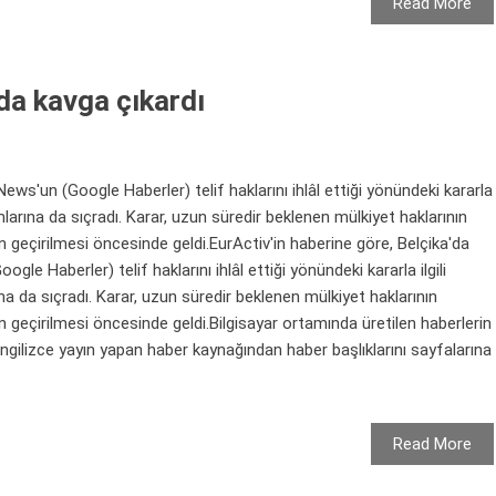
Read More
a kavga çıkardı
s'un (Google Haberler) telif haklarını ihlâl ettiği yönündeki kararla
umlarına da sıçradı. Karar, uzun süredir beklenen mülkiyet haklarının
n geçirilmesi öncesinde geldi.EurActiv'in haberine göre, Belçika'da
 Haberler) telif haklarını ihlâl ettiği yönündeki kararla ilgili
na da sıçradı. Karar, uzun süredir beklenen mülkiyet haklarının
n geçirilmesi öncesinde geldi.Bilgisayar ortamında üretilen haberlerin
ngilizce yayın yapan haber kaynağından haber başlıklarını sayfalarına
Read More