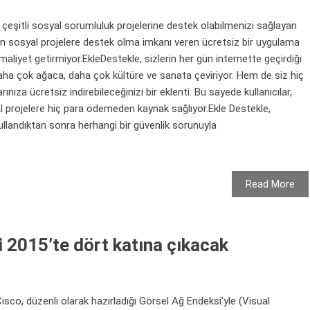
çeşitli sosyal sorumluluk projelerine destek olabilmenizi sağlayan
dan sosyal projelere destek olma imkanı veren ücretsiz bir uygulama
 maliyet getirmiyor.EkleDestekle, sizlerin her gün internette geçirdiği
daha çok ağaca, daha çok kültüre ve sanata çeviriyor. Hem de siz hiç
ıza ücretsiz indirebileceğinizi bir eklenti. Bu sayede kullanıcılar,
l projelere hiç para ödemeden kaynak sağlıyor.Ekle Destekle,
 kullandıktan sonra herhangi bir güvenlik sorunuyla
Read More
ği 2015’te dört katına çıkacak
isco, düzenli olarak hazırladığı Görsel Ağ Endeksi'yle (Visual