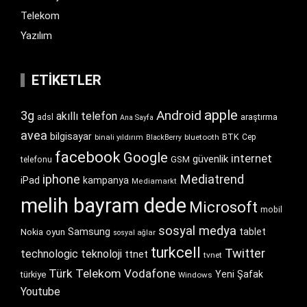
Telekom
Yazılım
ETIKETLER
apple
Android
3g
akıllı telefon
araştırma
adsl
Ana Sayfa
avea
bilgisayar
BTK
bluetooth
Cep
binali yıldırım
BlackBerry
facebook
Google
internet
güvenlik
GSM
telefonu
iphone
Mediatrend
iPad
kampanya
Mediamarkt
melih bayram dede
Microsoft
mobil
sosyal medya
Samsung
tablet
Nokia
oyun
sosyal ağlar
turkcell
Twitter
technologic
teknoloji
ttnet
tvnet
Türk Telekom
Vodafone
Yeni Şafak
türkiye
Windows
Youtube