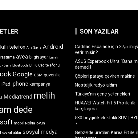
KETLER
SON YAZILAR
Android
Cadillac Escalade için 37,5 mil
kıllı telefon
Ana Sayfa
verir misin?
avea
bilgisayar
araştırma
binali
ASUS Experbook Ultra “Bana mı
BTK
bluetooth
Cep telefonu
ckBerry
demedi!
book
Google
güvenlik
GSM
Çöpleri paraya çeviren makine
iphone
t
iPad
kampanya
Nostaljik radyo aldım
melih
Türkiye’nin genç yetenekleri
Mediatrend
kt
HUAWEI Watch Fit 5 Pro ile ilk
ram dede
karşılaşma
530 beygirlik elektrikli SUV | BY
soft
Nokia
oyun
7
mobil
sosyal medya
g
Gebze’de üretilen Karea Fit ile il
sosyal ağlar