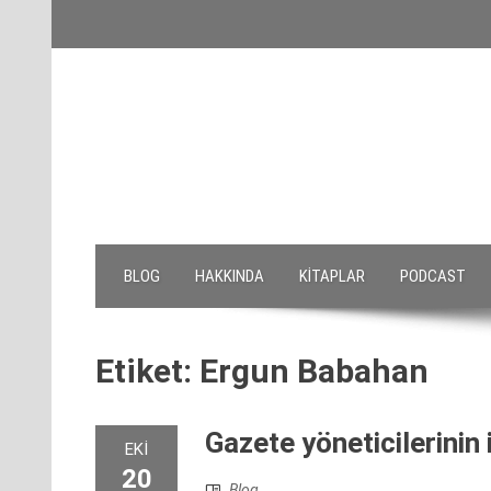
Skip
to
content
BLOG
HAKKINDA
KITAPLAR
PODCAST
Etiket:
Ergun Babahan
Gazete yöneticilerinin 
EKI
20
Blog