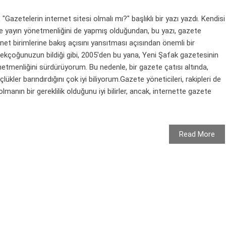
azetelerin internet sitesi olmalı mı?" başlıklı bir yazı yazdı. Kendisi
e yayın yönetmenliğini de yapmış olduğundan, bu yazı, gazete
ernet birimlerine bakış açısını yansıtması açısından önemli bir
kçoğunuzun bildiği gibi, 2005'den bu yana, Yeni Şafak gazetesinin
etmenliğini sürdürüyorum. Bu nedenle, bir gazete çatısı altında,
lükler barındırdığını çok iyi biliyorum.Gazete yöneticileri, rakipleri de
olmanın bir gereklilik olduğunu iyi bilirler, ancak, internette gazete
Read More