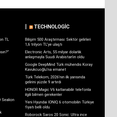
TECHNOLOGIC
yon TL
Bilişim 500 Araştırması: Sektör gelirleri
1,6 trilyon TL’ye ulaştı
sın?”
Electronic Arts, 55 milyar dolarlık
anlaşmayla Suudi Arabistan’ın oldu
Google DeepMind Türk mühendis Koray
Kavukcuoğlu’na emanet
Türk Telekom, 2026’nın ilk yarısında
gelirini yüzde 9 artırdı
HONOR Magic V6 katlanabilir telefonla
ilgili bilmen gerekenler
D Sealion
Yeni Hyundai IONIQ 6 otomobilin Türkiye
fiyatı belli oldu
k
Roborock Saros 20 Sonic: Ultra ince