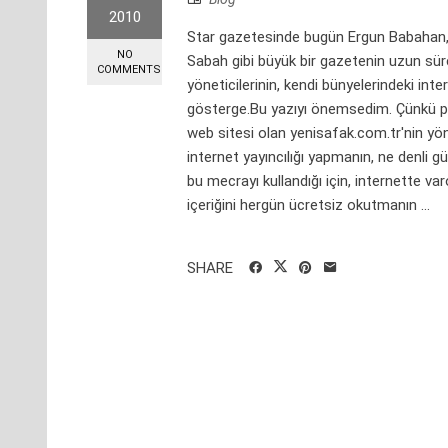
2010
Star gazetesinde bugün Ergun Babahan, "G
NO
Sabah gibi büyük bir gazetenin uzun sür
COMMENTS
yöneticilerinin, kendi bünyelerindeki int
gösterge.Bu yazıyı önemsedim. Çünkü pe
web sitesi olan yenisafak.com.tr'nin yön
internet yayıncılığı yapmanın, ne denli güç
bu mecrayı kullandığı için, internette var
içeriğini hergün ücretsiz okutmanın ...
SHARE