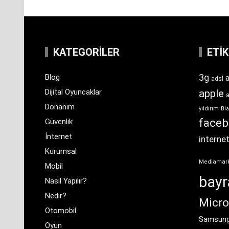
KATEGORILER
ETI
3g
Blog
a
adsl
Dijital Oyuncaklar
apple
Donanim
yıldırım
Bla
face
Güvenlik
İnternet
interne
Kurumsal
Mediamar
Mobil
bay
Nasıl Yapılır?
Nedir?
Micro
Otomobil
Samsun
Oyun