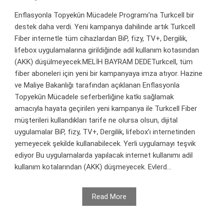
Enflasyonla Topyekûn Mücadele Programı'na Turkcell bir
destek daha verdi. Yeni kampanya dahilinde artık Turkcell
Fiber internetle tüm cihazlardan BiP, fizy, TV+, Dergilik,
lifebox uygulamalarına girildiğinde adil kullanım kotasından
(AKK) düşülmeyecek.MELİH BAYRAM DEDETurkcell, tüm
fiber aboneleri için yeni bir kampanyaya imza atıyor. Hazine
ve Maliye Bakanlığı tarafından açıklanan Enflasyonla
Topyekûn Mücadele seferberliğine katkı sağlamak
amacıyla hayata geçirilen yeni kampanya ile Turkcell Fiber
müşterileri kullandıkları tarife ne olursa olsun, dijital
uygulamalar BiP, fizy, TV+, Dergilik, lifebox'ı internetinden
yemeyecek şekilde kullanabilecek. Yerli uygulamayı teşvik
ediyor Bu uygulamalarda yapılacak internet kullanımı adil
kullanım kotalarından (AKK) düşmeyecek. Evlerd...
Read More