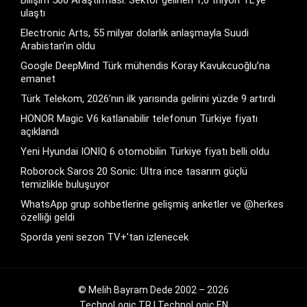
Bilişim 500 Araştırması: Sektör gelirleri 1,6 trilyon TL’ye
ulaştı
Electronic Arts, 55 milyar dolarlık anlaşmayla Suudi
Arabistan’ın oldu
Google DeepMind Türk mühendis Koray Kavukcuoğlu’na
emanet
Türk Telekom, 2026’nın ilk yarısında gelirini yüzde 9 artırdı
HONOR Magic V6 katlanabilir telefonun Türkiye fiyatı
açıklandı
Yeni Hyundai IONIQ 6 otomobilin Türkiye fiyatı belli oldu
Roborock Saros 20 Sonic: Ultra ince tasarım güçlü
temizlikle buluşuyor
WhatsApp grup sohbetlerine gelişmiş anketler ve @herkes
özelliği geldi
Sporda yeni sezon TV+’tan izlenecek
© Melih Bayram Dede 2002 – 2026
TechnoLogic TR
|
TechnoLogic EN