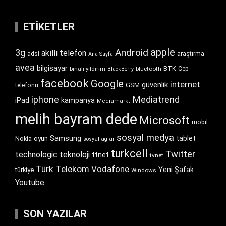
ETIKETLER
apple
Android
3g
akıllı telefon
araştırma
adsl
Ana Sayfa
avea
bilgisayar
BTK
bluetooth
Cep
binali yıldırım
BlackBerry
facebook
Google
internet
güvenlik
GSM
telefonu
iphone
Mediatrend
iPad
kampanya
Mediamarkt
melih bayram dede
Microsoft
mobil
sosyal medya
Samsung
tablet
Nokia
oyun
sosyal ağlar
turkcell
Twitter
technologic
teknoloji
ttnet
tvnet
Türk Telekom
Vodafone
Yeni Şafak
türkiye
Windows
Youtube
SON YAZILAR