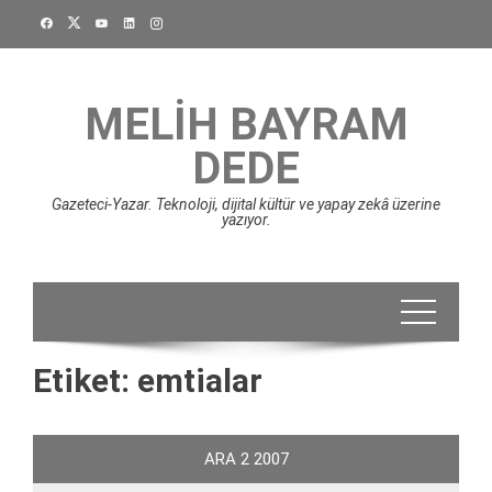
Skip
to
content
MELIH BAYRAM
DEDE
Gazeteci-Yazar. Teknoloji, dijital kültür ve yapay zekâ üzerine
yazıyor.
Etiket:
emtialar
ARA
2
2007