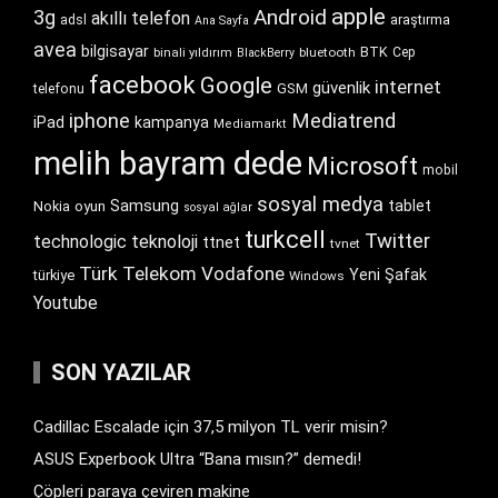
apple
Android
3g
akıllı telefon
araştırma
adsl
Ana Sayfa
avea
bilgisayar
BTK
bluetooth
Cep
binali yıldırım
BlackBerry
facebook
Google
internet
güvenlik
GSM
telefonu
iphone
Mediatrend
iPad
kampanya
Mediamarkt
melih bayram dede
Microsoft
mobil
sosyal medya
Samsung
tablet
Nokia
oyun
sosyal ağlar
turkcell
Twitter
technologic
teknoloji
ttnet
tvnet
Türk Telekom
Vodafone
Yeni Şafak
türkiye
Windows
Youtube
SON YAZILAR
Cadillac Escalade için 37,5 milyon TL verir misin?
ASUS Experbook Ultra “Bana mısın?” demedi!
Çöpleri paraya çeviren makine