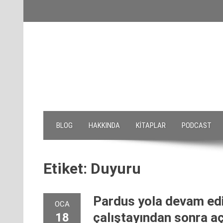
Skip
to
content
BLOG
HAKKINDA
KITAPLAR
PODCAST
Etiket:
Duyuru
Pardus yola devam ediy
OCA
çalıştayından sonra a
18