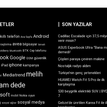
KETLER
SON YAZILAR
Android
Cadillac Escalade için 37,5 mil
kıllı telefon
Ana Sayfa
verir misin?
avea
bilgisayar
araştırma
binali
ASUS Experbook Ultra “Bana mı
BTK
bluetooth
Cep telefonu
ckBerry
demedi!
book
Google
güvenlik
GSM
Çöpleri paraya çeviren makine
iphone
t
iPad
kampanya
Nostaljik radyo aldım
melih
Türkiye’nin genç yetenekleri
Mediatrend
kt
HUAWEI Watch Fit 5 Pro ile ilk
ram dede
karşılaşma
530 beygirlik elektrikli SUV | BY
soft
Nokia
oyun
7
mobil
sosyal medya
g
Gebze’de üretilen Karea Fit ile il
sosyal ağlar