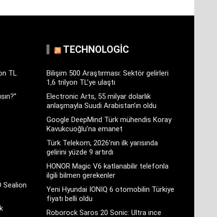
TECHNOLOGIC
yon TL
Bilişim 500 Araştırması: Sektör gelirleri
1,6 trilyon TL’ye ulaştı
sın?”
Electronic Arts, 55 milyar dolarlık
anlaşmayla Suudi Arabistan’ın oldu
Google DeepMind Türk mühendis Koray
Kavukcuoğlu’na emanet
Türk Telekom, 2026’nın ilk yarısında
gelirini yüzde 9 artırdı
HONOR Magic V6 katlanabilir telefonla
ilgili bilmen gerekenler
D Sealion
Yeni Hyundai IONIQ 6 otomobilin Türkiye
fiyatı belli oldu
k
Roborock Saros 20 Sonic: Ultra ince