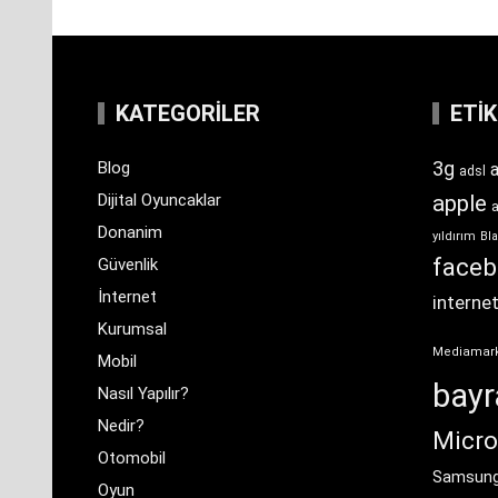
KATEGORILER
ETI
3g
Blog
a
adsl
Dijital Oyuncaklar
apple
Donanim
yıldırım
Bla
face
Güvenlik
İnternet
interne
Kurumsal
Mediamar
Mobil
bay
Nasıl Yapılır?
Nedir?
Micro
Otomobil
Samsun
Oyun