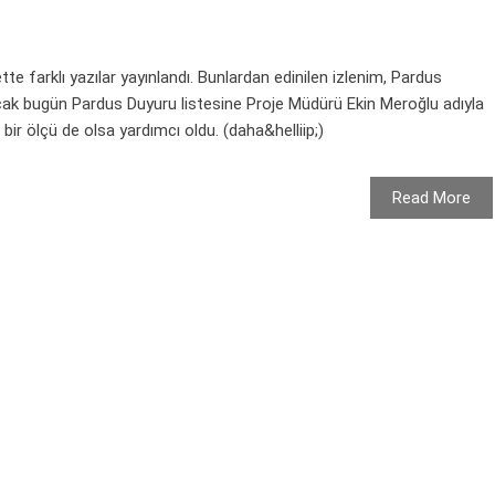
ette farklı yazılar yayınlandı. Bunlardan edinilen izlenim, Pardus
Ancak bugün Pardus Duyuru listesine Proje Müdürü Ekin Meroğlu adıyla
bir ölçü de olsa yardımcı oldu. (daha&helliip;)
Read More