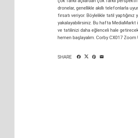
çok farklı açılardan çok farklı perspektif
dronelar, genellikle akıllı telefonlarla u
fırsatı veriyor. Böylelikle tatil yaptığınız 
yakalayabilirsiniz. Bu hafta MediaMark
ve tatilinizi daha eğlenceli hale getire
hemen başlayalım. Corby CX017 Zoom Ul
SHARE