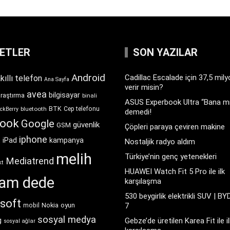
KETLER
SON YAZILAR
Android
Cadillac Escalade için 37,5 mil
kıllı telefon
Ana Sayfa
verir misin?
avea
bilgisayar
araştırma
binali
ASUS Experbook Ultra “Bana mı
BTK
bluetooth
Cep telefonu
ckBerry
demedi!
book
Google
güvenlik
GSM
Çöpleri paraya çeviren makine
iphone
t
iPad
kampanya
Nostaljik radyo aldım
melih
Türkiye’nin genç yetenekleri
Mediatrend
kt
HUAWEI Watch Fit 5 Pro ile ilk
ram dede
karşılaşma
530 beygirlik elektrikli SUV | BY
soft
Nokia
oyun
7
mobil
sosyal medya
g
Gebze’de üretilen Karea Fit ile il
sosyal ağlar