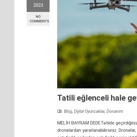
2023
NO
COMMENTS
Tatili eğlenceli hale g
Blog
,
Dijital Oyuncaklar
,
Donanim
MELİH BAYRAM DEDETatilde geçirdiğiniz k
dronelardan yararlanabilirsiniz. Dronelar,