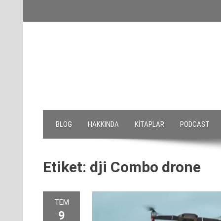
Skip
to
content
BLOG
HAKKINDA
KITAPLAR
PODCAST
Etiket:
dji Combo drone
TEM
9