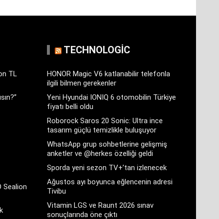
TECHNOLOGIC
yon TL
HONOR Magic V6 katlanabilir telefonla
ilgili bilmen gerekenler
sın?”
Yeni Hyundai IONIQ 6 otomobilin Türkiye
fiyatı belli oldu
Roborock Saros 20 Sonic: Ultra ince
tasarım güçlü temizlikle buluşuyor
WhatsApp grup sohbetlerine gelişmiş
anketler ve @herkes özelliği geldi
Sporda yeni sezon TV+’tan izlenecek
Ağustos ayı boyunca eğlencenin adresi
D Sealion
Tivibu
Vitamin LGS ve Raunt 2026 sınav
k
sonuçlarında öne çıktı