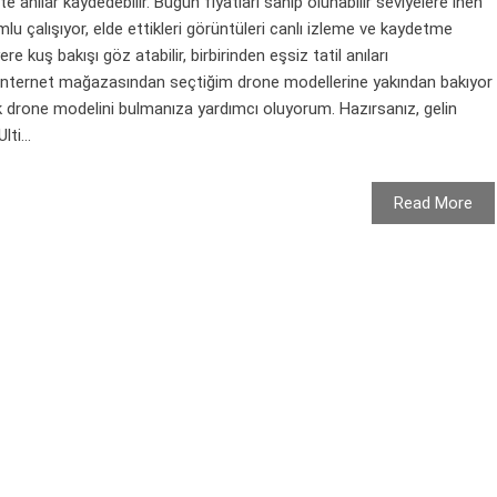
te anılar kaydedebilir. Bugün fiyatları sahip olunabilir seviyelere inen
yumlu çalışıyor, elde ettikleri görüntüleri canlı izleme ve kaydetme
yere kuş bakışı göz atabilir, birbirinden eşsiz tatil anıları
t internet mağazasından seçtiğim drone modellerine yakından bakıyor
cek drone modelini bulmanıza yardımcı oluyorum. Hazırsanız, gelin
ti...
Read More