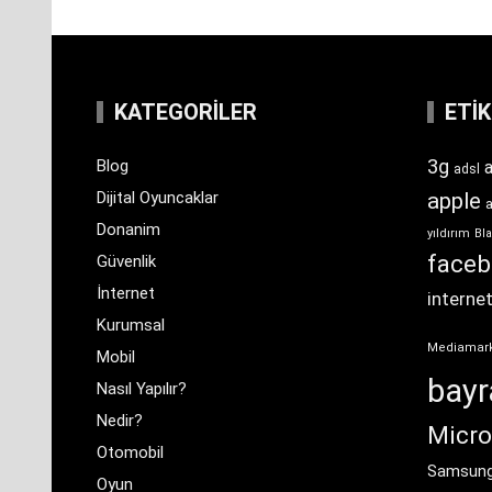
KATEGORILER
ETI
3g
Blog
a
adsl
Dijital Oyuncaklar
apple
Donanim
yıldırım
Bla
face
Güvenlik
İnternet
interne
Kurumsal
Mediamar
Mobil
bay
Nasıl Yapılır?
Nedir?
Micro
Otomobil
Samsun
Oyun