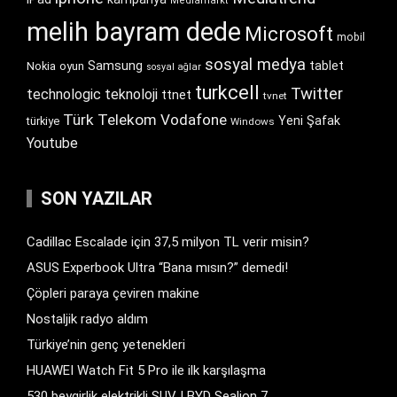
Mediamarkt
melih bayram dede
Microsoft
mobil
sosyal medya
Samsung
tablet
Nokia
oyun
sosyal ağlar
turkcell
Twitter
technologic
teknoloji
ttnet
tvnet
Türk Telekom
Vodafone
Yeni Şafak
türkiye
Windows
Youtube
SON YAZILAR
Cadillac Escalade için 37,5 milyon TL verir misin?
ASUS Experbook Ultra “Bana mısın?” demedi!
Çöpleri paraya çeviren makine
Nostaljik radyo aldım
Türkiye’nin genç yetenekleri
HUAWEI Watch Fit 5 Pro ile ilk karşılaşma
530 beygirlik elektrikli SUV | BYD Sealion 7