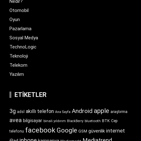
Nedir?
Otomobil
Oyun
Pazarlama
Sosyal Medya
TechnoLogic
Teknoloji
Telekom
Yazılım
ETIKETLER
apple
Android
3g
akıllı telefon
araştırma
adsl
Ana Sayfa
avea
bilgisayar
BTK
bluetooth
Cep
binali yıldırım
BlackBerry
facebook
Google
internet
güvenlik
GSM
telefonu
iphone
Mediatrend
iPad
kampanya