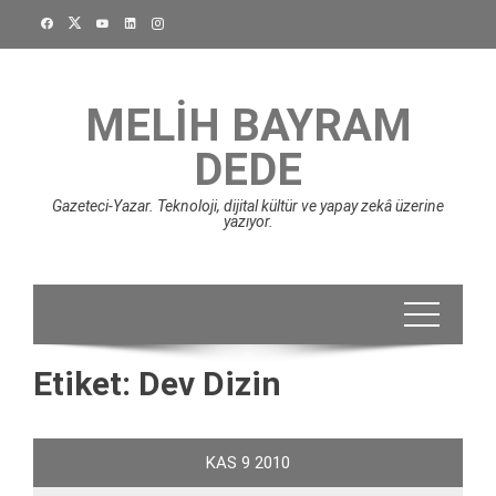
Skip
to
content
MELIH BAYRAM
DEDE
Gazeteci-Yazar. Teknoloji, dijital kültür ve yapay zekâ üzerine
yazıyor.
Etiket:
Dev Dizin
KAS
9
2010