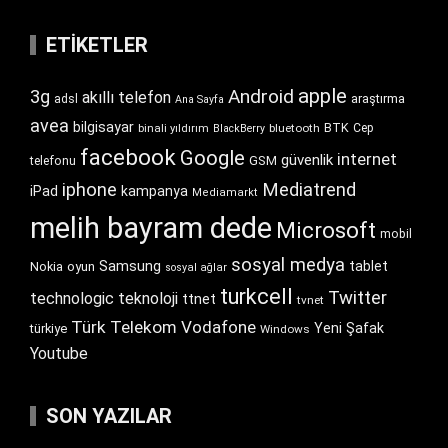
ETIKETLER
apple
Android
3g
akıllı telefon
araştırma
adsl
Ana Sayfa
avea
bilgisayar
BTK
bluetooth
Cep
binali yıldırım
BlackBerry
facebook
Google
internet
güvenlik
GSM
telefonu
iphone
Mediatrend
iPad
kampanya
Mediamarkt
melih bayram dede
Microsoft
mobil
sosyal medya
Samsung
tablet
Nokia
oyun
sosyal ağlar
turkcell
Twitter
technologic
teknoloji
ttnet
tvnet
Türk Telekom
Vodafone
Yeni Şafak
türkiye
Windows
Youtube
SON YAZILAR