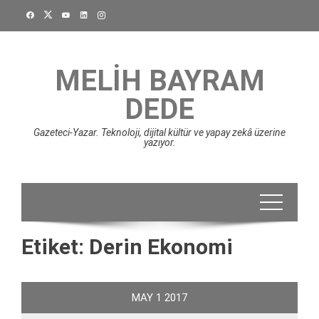
Skip
to
content
MELIH BAYRAM
DEDE
Gazeteci-Yazar. Teknoloji, dijital kültür ve yapay zekâ üzerine
yazıyor.
Etiket:
Derin Ekonomi
MAY
1
2017