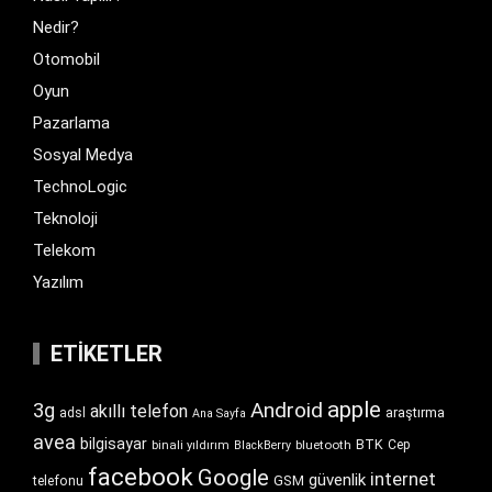
Nedir?
Otomobil
Oyun
Pazarlama
Sosyal Medya
TechnoLogic
Teknoloji
Telekom
Yazılım
ETIKETLER
apple
Android
3g
akıllı telefon
araştırma
adsl
Ana Sayfa
avea
bilgisayar
BTK
bluetooth
Cep
binali yıldırım
BlackBerry
facebook
Google
internet
güvenlik
GSM
telefonu