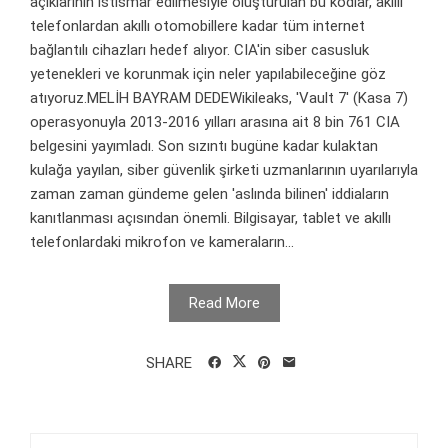
açıklarının istismar edilmesiyle oluşturulan bu kodlar, akıllı
telefonlardan akıllı otomobillere kadar tüm internet
bağlantılı cihazları hedef alıyor. CIA'in siber casusluk
yetenekleri ve korunmak için neler yapılabileceğine göz
atıyoruz.MELİH BAYRAM DEDEWikileaks, 'Vault 7' (Kasa 7)
operasyonuyla 2013-2016 yılları arasına ait 8 bin 761 CIA
belgesini yayımladı. Son sızıntı bugüne kadar kulaktan
kulağa yayılan, siber güvenlik şirketi uzmanlarının uyarılarıyla
zaman zaman gündeme gelen 'aslında bilinen' iddiaların
kanıtlanması açısından önemli. Bilgisayar, tablet ve akıllı
telefonlardaki mikrofon ve kameraların...
Read More
SHARE
Arama: