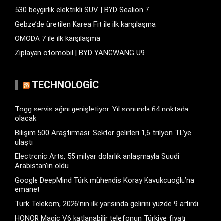
530 beygirlik elektrikli SUV | BYD Sealion 7
Gebze’de üretilen Karea Fit ile ilk karşılaşma
OMODA 7 ile ilk karşılaşma
Zıplayan otomobil | BYD YANGWANG U9
TECHNOLOGIC
Togg servis ağını genişletiyor: Yıl sonunda 64 noktada
olacak
Bilişim 500 Araştırması: Sektör gelirleri 1,6 trilyon TL’ye
ulaştı
Electronic Arts, 55 milyar dolarlık anlaşmayla Suudi
Arabistan’ın oldu
Google DeepMind Türk mühendis Koray Kavukcuoğlu’na
emanet
Türk Telekom, 2026’nın ilk yarısında gelirini yüzde 9 artırdı
HONOR Magic V6 katlanabilir telefonun Türkiye fiyatı