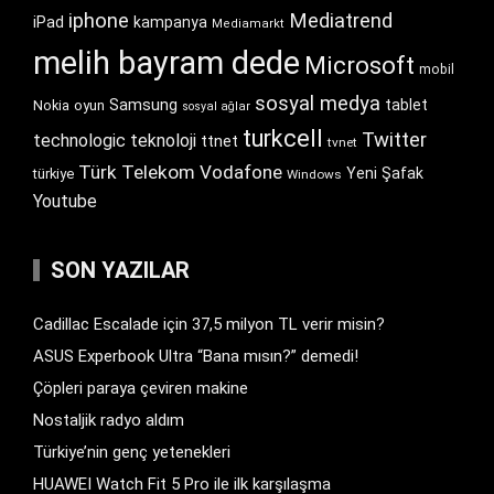
iphone
Mediatrend
iPad
kampanya
Mediamarkt
melih bayram dede
Microsoft
mobil
sosyal medya
Samsung
tablet
Nokia
oyun
sosyal ağlar
turkcell
Twitter
technologic
teknoloji
ttnet
tvnet
Türk Telekom
Vodafone
Yeni Şafak
türkiye
Windows
Youtube
SON YAZILAR
Cadillac Escalade için 37,5 milyon TL verir misin?
ASUS Experbook Ultra “Bana mısın?” demedi!
Çöpleri paraya çeviren makine
Nostaljik radyo aldım
Türkiye’nin genç yetenekleri
HUAWEI Watch Fit 5 Pro ile ilk karşılaşma