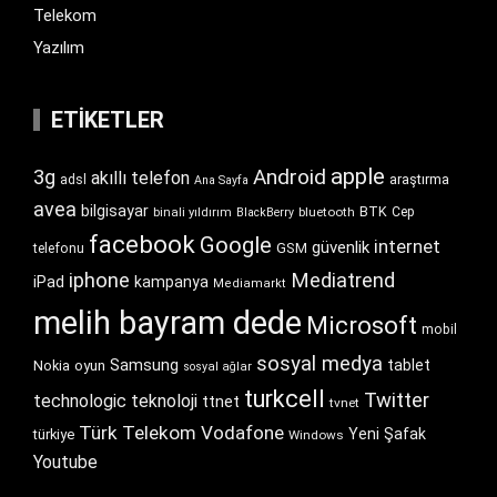
Telekom
Yazılım
ETIKETLER
apple
Android
3g
akıllı telefon
araştırma
adsl
Ana Sayfa
avea
bilgisayar
BTK
bluetooth
Cep
binali yıldırım
BlackBerry
facebook
Google
internet
güvenlik
GSM
telefonu
iphone
Mediatrend
iPad
kampanya
Mediamarkt
melih bayram dede
Microsoft
mobil
sosyal medya
Samsung
tablet
Nokia
oyun
sosyal ağlar
turkcell
Twitter
technologic
teknoloji
ttnet
tvnet
Türk Telekom
Vodafone
Yeni Şafak
türkiye
Windows
Youtube