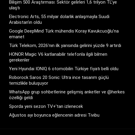
Bilişim 500 Araştırması: Sektör gelirleri 1,6 trilyon TL’ye
ulaştı
Electronic Arts, 55 milyar dolarlık anlaşmayla Suudi
Arabistan’ın oldu
Google DeepMind Türk mühendis Koray Kavukcuoğlu’na
emanet
Türk Telekom, 2026’nın ilk yarısında gelirini yüzde 9 artırdı
HONOR Magic V6 katlanabilir telefonla ilgili bilmen
gerekenler
Yeni Hyundai IONIQ 6 otomobilin Türkiye fiyatı belli oldu
Roborock Saros 20 Sonic: Ultra ince tasarım güçlü
temizlikle buluşuyor
WhatsApp grup sohbetlerine gelişmiş anketler ve @herkes
özelliği geldi
Sporda yeni sezon TV+’tan izlenecek
Ağustos ayı boyunca eğlencenin adresi Tivibu