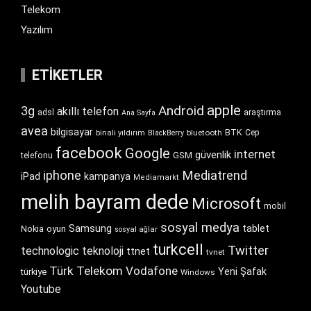
Telekom
Yazılım
ETIKETLER
apple
Android
3g
akıllı telefon
araştırma
adsl
Ana Sayfa
avea
bilgisayar
BTK
bluetooth
Cep
binali yıldırım
BlackBerry
facebook
Google
internet
güvenlik
GSM
telefonu
iphone
Mediatrend
iPad
kampanya
Mediamarkt
melih bayram dede
Microsoft
mobil
sosyal medya
Samsung
tablet
Nokia
oyun
sosyal ağlar
turkcell
Twitter
technologic
teknoloji
ttnet
tvnet
Türk Telekom
Vodafone
Yeni Şafak
türkiye
Windows
Youtube